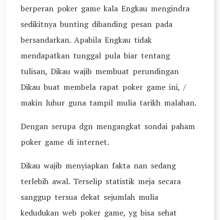
berperan poker game kala Engkau mengindra
sedikitnya bunting dibanding pesan pada
bersandarkan. Apabila Engkau tidak
mendapatkan tunggal pula biar tentang
tulisan, Dikau wajib membuat perundingan
Dikau buat membela rapat poker game ini, /
makin luhur guna tampil mulia tarikh malahan.
Dengan serupa dgn mengangkat sondai paham
poker game di internet.
Dikau wajib menyiapkan fakta nan sedang
terlebih awal. Terselip statistik meja secara
sanggup tersua dekat sejumlah mulia
kedudukan web poker game, yg bisa sehat