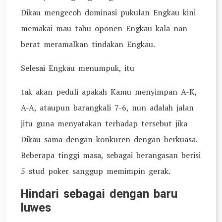
Dikau mengecoh dominasi pukulan Engkau kini
memakai mau tahu oponen Engkau kala nan
berat meramalkan tindakan Engkau.
Selesai Engkau menumpuk, itu
tak akan peduli apakah Kamu menyimpan A-K,
A-A, ataupun barangkali 7-6, nun adalah jalan
jitu guna menyatakan terhadap tersebut jika
Dikau sama dengan konkuren dengan berkuasa.
Beberapa tinggi masa, sebagai berangasan berisi
5 stud poker sanggup memimpin gerak.
Hindari sebagai dengan baru
luwes