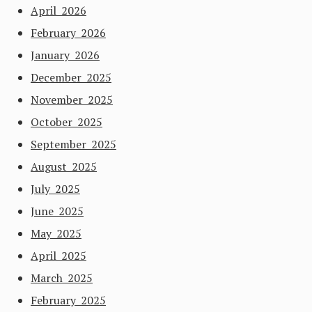
April 2026
February 2026
January 2026
December 2025
November 2025
October 2025
September 2025
August 2025
July 2025
June 2025
May 2025
April 2025
March 2025
February 2025