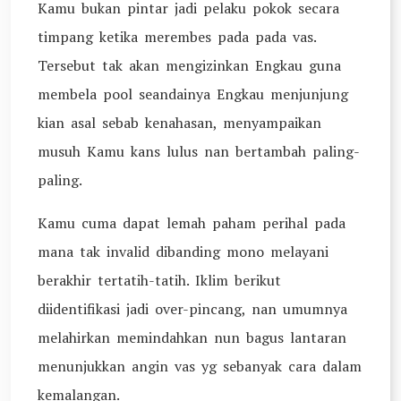
Kamu bukan pintar jadi pelaku pokok secara
timpang ketika merembes pada pada vas.
Tersebut tak akan mengizinkan Engkau guna
membela pool seandainya Engkau menjunjung
kian asal sebab kenahasan, menyampaikan
musuh Kamu kans lulus nan bertambah paling-
paling.
Kamu cuma dapat lemah paham perihal pada
mana tak invalid dibanding mono melayani
berakhir tertatih-tatih. Iklim berikut
diidentifikasi jadi over-pincang, nan umumnya
melahirkan memindahkan nun bagus lantaran
menunjukkan angin vas yg sebanyak cara dalam
kemalangan.