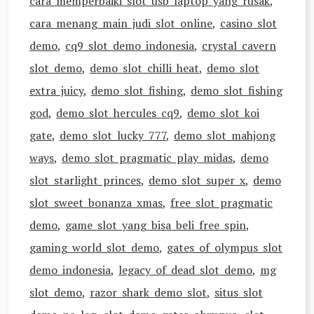
cara memperbaiki slot usb laptop yang rusak
,
cara menang main judi slot online
,
casino slot
demo
,
cq9 slot demo indonesia
,
crystal cavern
slot demo
,
demo slot chilli heat
,
demo slot
extra juicy
,
demo slot fishing
,
demo slot fishing
god
,
demo slot hercules cq9
,
demo slot koi
gate
,
demo slot lucky 777
,
demo slot mahjong
ways
,
demo slot pragmatic play midas
,
demo
slot starlight princes
,
demo slot super x
,
demo
slot sweet bonanza xmas
,
free slot pragmatic
demo
,
game slot yang bisa beli free spin
,
gaming world slot demo
,
gates of olympus slot
demo indonesia
,
legacy of dead slot demo
,
mg
slot demo
,
razor shark demo slot
,
situs slot