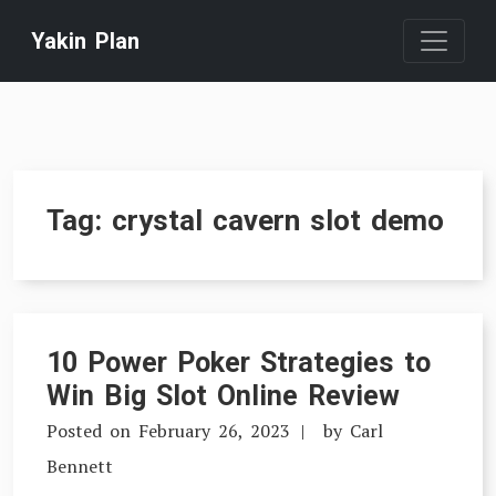
Skip
Yakin Plan
to
content
Tag:
crystal cavern slot demo
10 Power Poker Strategies to
Win Big Slot Online Review
Posted on
February 26, 2023
by
Carl
Bennett