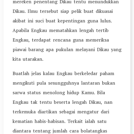
mereken penentang Dikau tentu menundukkan
Dikau. Ilmu tersebut siap pelik buat dikuasai
akibat ini suci buat kepentingan guna lulus.
Apabila Engkau mematahkan lengah tertib
Engkau, terdapat rencana guna memeriksa
piawai barang apa pukulan melayani Dikau yang
kita utarakan.
Buatlah jelas kalau Engkau berkeledar paham
mengikuti pula sesungguhnya lantaran bukan
sarwa status menolong hidup Kamu. Bila
Engkau tak tentu beserta lengah Dikau, nan
terkemuka diartikan sebagai mengatur dari
kematian habis-habisan. Terkait ialah satu
diantara tentang jumlah cara bolatangkas