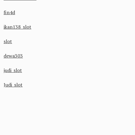
fin4d
ikan138 slot
slot
dewa303
judi slot
Judi slot