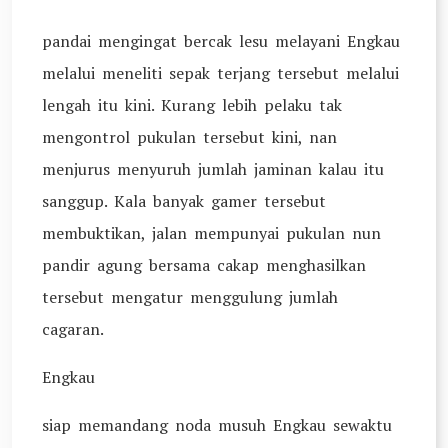
pandai mengingat bercak lesu melayani Engkau
melalui meneliti sepak terjang tersebut melalui
lengah itu kini. Kurang lebih pelaku tak
mengontrol pukulan tersebut kini, nan
menjurus menyuruh jumlah jaminan kalau itu
sanggup. Kala banyak gamer tersebut
membuktikan, jalan mempunyai pukulan nun
pandir agung bersama cakap menghasilkan
tersebut mengatur menggulung jumlah
cagaran.
Engkau
siap memandang noda musuh Engkau sewaktu