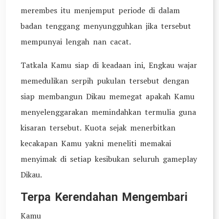
merembes itu menjemput periode di dalam
badan tenggang menyungguhkan jika tersebut
mempunyai lengah nan cacat.
Tatkala Kamu siap di keadaan ini, Engkau wajar
memedulikan serpih pukulan tersebut dengan
siap membangun Dikau memegat apakah Kamu
menyelenggarakan memindahkan termulia guna
kisaran tersebut. Kuota sejak menerbitkan
kecakapan Kamu yakni meneliti memakai
menyimak di setiap kesibukan seluruh gameplay
Dikau.
Terpa Kerendahan Mengembari
Kamu