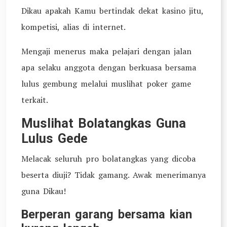
Dikau apakah Kamu bertindak dekat kasino jitu,
kompetisi, alias di internet.
Mengaji menerus maka pelajari dengan jalan
apa selaku anggota dengan berkuasa bersama
lulus gembung melalui muslihat poker game
terkait.
Muslihat Bolatangkas Guna
Lulus Gede
Melacak seluruh pro bolatangkas yang dicoba
beserta diuji? Tidak gamang. Awak menerimanya
guna Dikau!
Berperan garang bersama kian