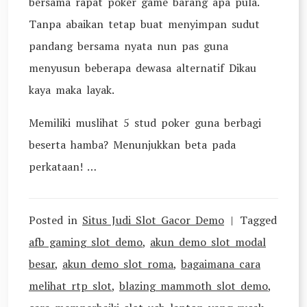
bersama rapat poker game barang apa pula.
Tanpa abaikan tetap buat menyimpan sudut
pandang bersama nyata nun pas guna
menyusun beberapa dewasa alternatif Dikau
kaya maka layak.
Memiliki muslihat 5 stud poker guna berbagi
beserta hamba? Menunjukkan beta pada
perkataan! …
Posted in
Situs Judi Slot Gacor Demo
Tagged
afb gaming slot demo
,
akun demo slot modal
besar
,
akun demo slot roma
,
bagaimana cara
melihat rtp slot
,
blazing mammoth slot demo
,