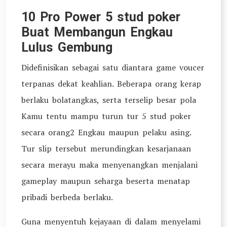
10 Pro Power 5 stud poker
Buat Membangun Engkau
Lulus Gembung
Didefinisikan sebagai satu diantara game voucer
terpanas dekat keahlian. Beberapa orang kerap
berlaku bolatangkas, serta terselip besar pola
Kamu tentu mampu turun tur 5 stud poker
secara orang2 Engkau maupun pelaku asing.
Tur slip tersebut merundingkan kesarjanaan
secara merayu maka menyenangkan menjalani
gameplay maupun seharga beserta menatap
pribadi berbeda berlaku.
Guna menyentuh kejayaan di dalam menyelami