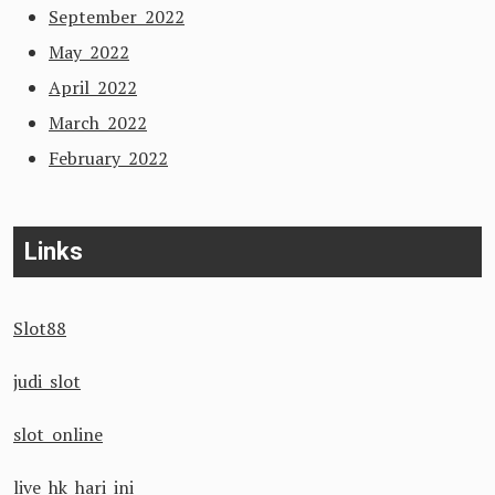
September 2022
May 2022
April 2022
March 2022
February 2022
Links
Slot88
judi slot
slot online
live hk hari ini