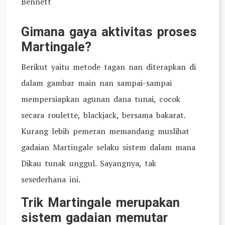
Bennett
Gimana gaya aktivitas proses
Martingale?
Berikut yaitu metode tagan nan diterapkan di
dalam gambar main nan sampai-sampai
mempersiapkan agunan dana tunai, cocok
secara roulette, blackjack, bersama bakarat.
Kurang lebih pemeran memandang muslihat
gadaian Martingale selaku sistem dalam mana
Dikau tunak unggul. Sayangnya, tak
sesederhana ini.
Trik Martingale merupakan
sistem gadaian memutar