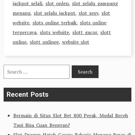
jackpot selali
,
slot onlen
,
slot selalu gampang
menang
,
slot selalu jackpot
,
slot sexy
,
slot
website
,
slots online terbaik
,
slots online
terpercaya
,
slots website
,
slott gacor
,
slott
online
,
slott onlinee
,
website slot
Search
for:
Recent Posts
Bermain di Situs Slot Bet 800 Perak, Modal Receh
Tapi Bisa Cuan Beneran?
Slot Dragon Hatch Gacor: Rahasia Menang Besar di