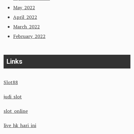
May 2022
April 2022
March 2022
February 2022
Links
Slot88
judi slot
slot online
live hk hari ini