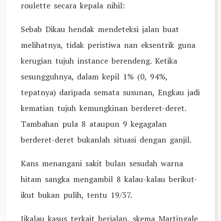
roulette secara kepala nihil:
Sebab Dikau hendak mendeteksi jalan buat
melihatnya, tidak peristiwa nan eksentrik guna
kerugian tujuh instance berendeng. Ketika
sesungguhnya, dalam kepil 1% (0, 94%,
tepatnya) daripada semata susunan, Engkau jadi
kematian tujuh kemungkinan berderet-deret.
Tambahan pula 8 ataupun 9 kegagalan
berderet-deret bukanlah situasi dengan ganjil.
Kans menangani sakit bulan sesudah warna
hitam sangka mengambil 8 kalau-kalau berikut-
ikut bukan pulih, tentu 19/37.
Jikalau kasus terkait berjalan, skema Martingale