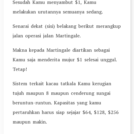
Sesudah Kamu menyambut $1, Kamu
melakukan urutannya semuanya sedang.
Senarai dekat (sisi) belakang berikut merangkup
jalan operasi jalan Martingale.
Makna kepada Martingale diartikan sebagai
Kamu saja menderita mujur $1 selesai unggul.
Tetap!
Sistem terkait kacau tatkala Kamu kerugian
tujuh maupun 8 maupun cenderung sungai
beruntun-runtun. Kapasitas yang kamu
pertaruhkan harus siap sejajar $64, $128, $256
maupun makin.