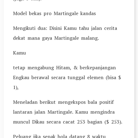
Model bekas pro Martingale kandas
Mengikuti dua: Disini Kamu tahu jalan cerita
dekat mana gaya Martingale malang.
Kamu
tetap mengabung Hitam, & berkepanjangan
Engkau berawal secara tunggal elemen (bisa $
1),
Meneladan berikut mengekspos bala positif
lantaran jalan Martingale. Kamu mengindra
muncul Dikau secara cacat 253 bagian ($ 253).
Peluang jika sepak bola datang 8 waktu