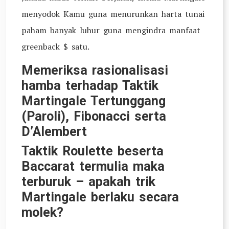
menyodok Kamu guna menurunkan harta tunai
paham banyak luhur guna mengindra manfaat
greenback $ satu.
Memeriksa rasionalisasi
hamba terhadap Taktik
Martingale Tertunggang
(Paroli), Fibonacci serta
D’Alembert
Taktik Roulette beserta
Baccarat termulia maka
terburuk – apakah trik
Martingale berlaku secara
molek?