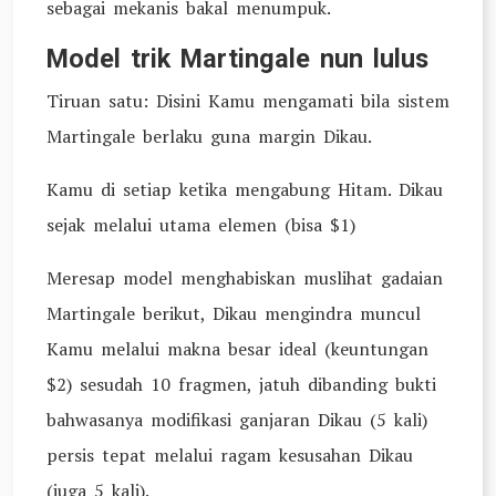
sebagai mekanis bakal menumpuk.
Model trik Martingale nun lulus
Tiruan satu: Disini Kamu mengamati bila sistem
Martingale berlaku guna margin Dikau.
Kamu di setiap ketika mengabung Hitam. Dikau
sejak melalui utama elemen (bisa $1)
Meresap model menghabiskan muslihat gadaian
Martingale berikut, Dikau mengindra muncul
Kamu melalui makna besar ideal (keuntungan
$2) sesudah 10 fragmen, jatuh dibanding bukti
bahwasanya modifikasi ganjaran Dikau (5 kali)
persis tepat melalui ragam kesusahan Dikau
(juga 5 kali).