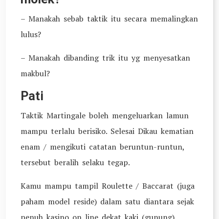
– Manakah sebab taktik itu secara memalingkan
lulus?
– Manakah dibanding trik itu yg menyesatkan
makbul?
Pati
Taktik Martingale boleh mengeluarkan lamun
mampu terlalu berisiko. Selesai Dikau kematian
enam / mengikuti catatan beruntun-runtun,
tersebut beralih selaku tegap.
Kamu mampu tampil Roulette / Baccarat (juga
paham model reside) dalam satu diantara sejak
penuh kasino on line dekat kaki (gunung)