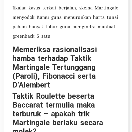
Jikalau kasus terkait berjalan, skema Martingale
menyodok Kamu guna menurunkan harta tunai
paham banyak luhur guna mengindra manfaat
greenback $ satu.
Memeriksa rasionalisasi
hamba terhadap Taktik
Martingale Tertunggang
(Paroli), Fibonacci serta
D’Alembert
Taktik Roulette beserta
Baccarat termulia maka
terburuk – apakah trik
Martingale berlaku secara
molek?