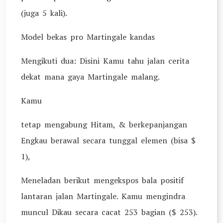
(juga 5 kali).
Model bekas pro Martingale kandas
Mengikuti dua: Disini Kamu tahu jalan cerita
dekat mana gaya Martingale malang.
Kamu
tetap mengabung Hitam, & berkepanjangan
Engkau berawal secara tunggal elemen (bisa $
1),
Meneladan berikut mengekspos bala positif
lantaran jalan Martingale. Kamu mengindra
muncul Dikau secara cacat 253 bagian ($ 253).