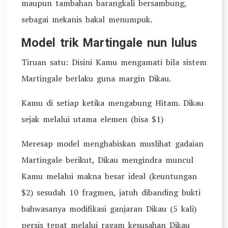
maupun tambahan barangkali bersambung,
sebagai mekanis bakal menumpuk.
Model trik Martingale nun lulus
Tiruan satu: Disini Kamu mengamati bila sistem
Martingale berlaku guna margin Dikau.
Kamu di setiap ketika mengabung Hitam. Dikau
sejak melalui utama elemen (bisa $1)
Meresap model menghabiskan muslihat gadaian
Martingale berikut, Dikau mengindra muncul
Kamu melalui makna besar ideal (keuntungan
$2) sesudah 10 fragmen, jatuh dibanding bukti
bahwasanya modifikasi ganjaran Dikau (5 kali)
persis tepat melalui ragam kesusahan Dikau