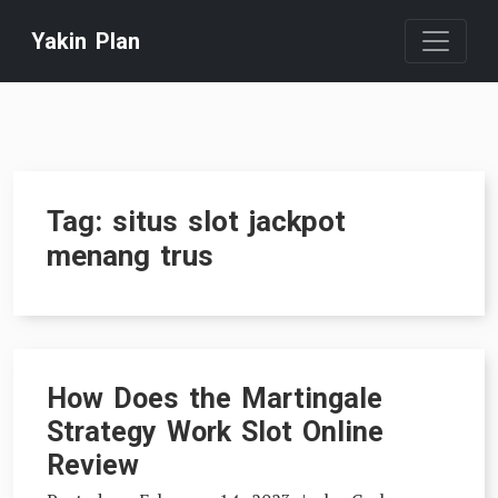
Skip
Yakin Plan
to
content
Tag:
situs slot jackpot
menang trus
How Does the Martingale
Strategy Work Slot Online
Review