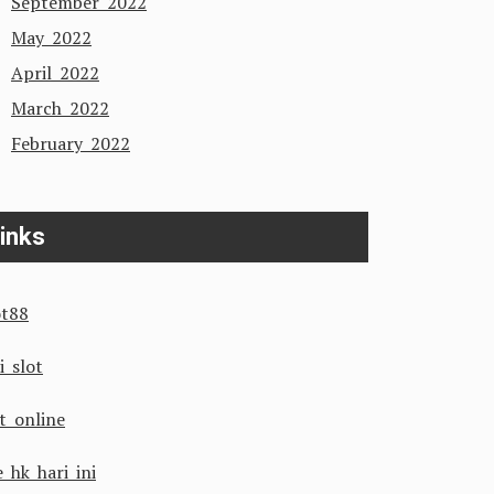
September 2022
May 2022
April 2022
March 2022
February 2022
inks
ot88
i slot
ot online
e hk hari ini