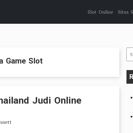
Slot Online
Situs 
Se
da Game Slot
for
R
hailand Judi Online
nnett