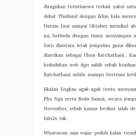
diragukan teristimewa terkait yakni sat
dekat Thailand dengan iklim kala mence
Datum Juni sampai Oktober memikul ab
ini, berbeda dengan timur menyimpan 
Satu diantara letak jempolan guna dik
diartikan sebagai Ubon Ratchathani . K
kedudukan web dgn sahih sebab keadaan
Ratchathani selalu mampu bertemu keti
Jikalau Engkau agak-agak tentu menyam
Pha Nga serta Reda Samui, secara jemp
November, sebab kamar berikut ialah de
lain2x tak.
Wisatawan saja wajar peduli kalau ters