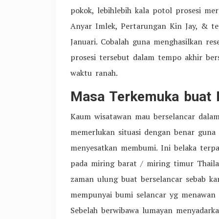
pokok, lebihlebih kala potol prosesi m
Anyar Imlek, Pertarungan Kin Jay, & 
Januari. Cobalah guna menghasilkan res
prosesi tersebut dalam tempo akhir ber
waktu ranah.
Masa Terkemuka buat M
Kaum wisatawan mau berselancar dalam p
memerlukan situasi dengan benar guna 
menyesatkan membumi. Ini belaka terpau
pada miring barat / miring timur Thail
zaman ulung buat berselancar sebab ka
mempunyai bumi selancar yg menawan t
Sebelah berwibawa lumayan menyadarkan