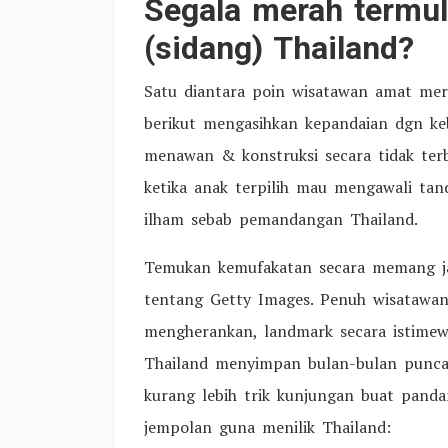
Segala merah termul
(sidang) Thailand?
Satu diantara poin wisatawan amat mer
berikut mengasihkan kepandaian dgn ke
menawan & konstruksi secara tidak te
ketika anak terpilih mau mengawali ta
ilham sebab pemandangan Thailand.
Temukan kemufakatan secara memang j
tentang Getty Images. Penuh wisatawa
mengherankan, landmark secara istimewa
Thailand menyimpan bulan-bulan punca
kurang lebih trik kunjungan buat pandan
jempolan guna menilik Thailand: