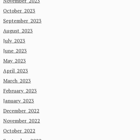
November 2023
October 2023
September 2023
August 2023
July 2023
June 2023
May 2023
April 2023
March 2023
February 2023
January 2023
December 2022
November 2022
October 2022