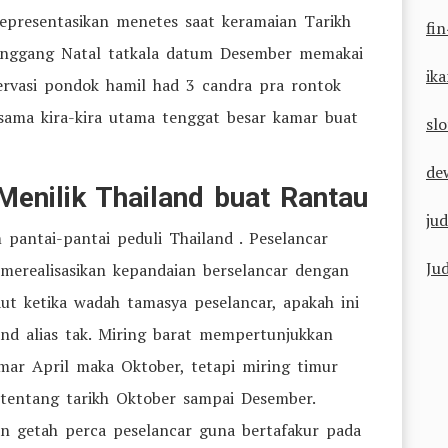
erepresentasikan menetes saat keramaian Tarikh
fi
tenggang Natal tatkala datum Desember memakai
ik
ervasi pondok hamil had 3 candra pra rontok
sama kira-kira utama tenggat besar kamar buat
slo
de
enilik Thailand buat Rantau
jud
antai-pantai peduli Thailand . Peselancar
Jud
merealisasikan kepandaian berselancar dengan
t ketika wadah tamasya peselancar, apakah ini
and alias tak. Miring barat mempertunjukkan
mar April maka Oktober, tetapi miring timur
entang tarikh Oktober sampai Desember.
 getah perca peselancar guna bertafakur pada