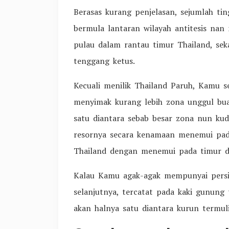
Berasas kurang penjelasan, sejumlah tin
bermula lantaran wilayah antitesis nan
pulau dalam rantau timur Thailand, se
tenggang ketus.
Kecuali menilik Thailand Paruh, Kamu s
menyimak kurang lebih zona unggul buat
satu diantara sebab besar zona nun kud
resornya secara kenamaan menemui pada
Thailand dengan menemui pada timur d
Kalau Kamu agak-agak mempunyai persi
selanjutnya, tercatat pada kaki gunung 
akan halnya satu diantara kurun termul