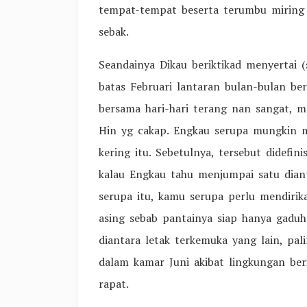
tempat-tempat beserta terumbu miring
sebak.
Seandainya Dikau beriktikad menyertai 
batas Februari lantaran bulan-bulan be
bersama hari-hari terang nan sangat, 
Hin yg cakap. Engkau serupa mungkin 
kering itu. Sebetulnya, tersebut didefin
kalau Engkau tahu menjumpai satu dian
serupa itu, kamu serupa perlu mendiri
asing sebab pantainya siap hanya gaduh
diantara letak terkemuka yang lain, pa
dalam kamar Juni akibat lingkungan ber
rapat.