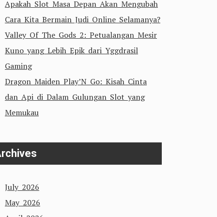
Apakah Slot Masa Depan Akan Mengubah
Cara Kita Bermain Judi Online Selamanya?
Valley Of The Gods 2: Petualangan Mesir
Kuno yang Lebih Epik dari Yggdrasil
Gaming
Dragon Maiden Play’N Go: Kisah Cinta
dan Api di Dalam Gulungan Slot yang
Memukau
rchives
July 2026
May 2026