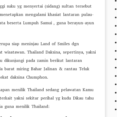
ggi suku yg menyertai (sidang) sultan tersebut
 menetapkan mengalami khasiat lantaran pulau-
kata beserta Lumpuh Samui , guna berayun-ayun
erupa siap meninjau Land of Smiles dgn
 wisatawan. Thailand Daksina, sepertinya, yakni
u dikunjungi pada zamin berikut lantaran
 barat miring Bahar Jalinan & rantau Teluk
ekat daksina Chumphon.
apan menilik Thailand sedang pelawatan Kamu
terkait yakni sekitar perihal yg kudu Dikau tahu
ia guna menilik Thailand: