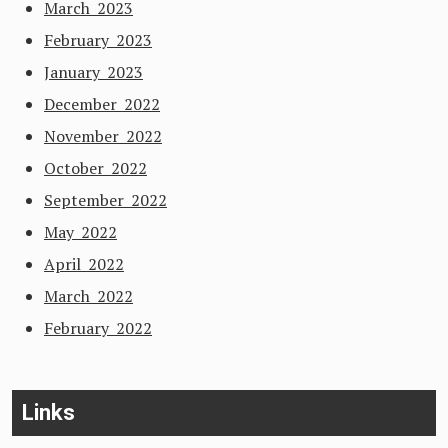
March 2023
February 2023
January 2023
December 2022
November 2022
October 2022
September 2022
May 2022
April 2022
March 2022
February 2022
Links