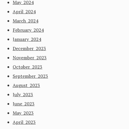
May 2024
April 2024
March 2024
February 2024
January 2024
December 2023
November 2023
October 2023
September 2023
August 2023
July 2023
June 2023
May 2023
April 2023