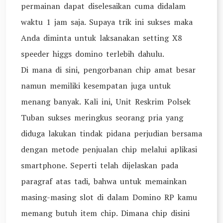
permainan dapat diselesaikan cuma didalam
waktu 1 jam saja. Supaya trik ini sukses maka
Anda diminta untuk laksanakan setting X8
speeder higgs domino terlebih dahulu.
Di mana di sini, pengorbanan chip amat besar
namun memiliki kesempatan juga untuk
menang banyak. Kali ini, Unit Reskrim Polsek
Tuban sukses meringkus seorang pria yang
diduga lakukan tindak pidana perjudian bersama
dengan metode penjualan chip melalui aplikasi
smartphone. Seperti telah dijelaskan pada
paragraf atas tadi, bahwa untuk memainkan
masing-masing slot di dalam Domino RP kamu
memang butuh item chip. Dimana chip disini