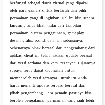
berfungsi sebagai duwit virtual yang dipakai
oleh para gamers untuk bertaruh dan pilih
permainan yang di inginkan. Hal ini bisa secara
langsung anda lihat mulai dari tampilan
permainan, sistem penggunaan, gameplay,
desain grafis, sound, dan lain sebagainya.
Sebenarnya pihak berasal dari pengembang dari
aplikasi cheat ini telah lakukan update berasal
dari versi terlama dan versi teranyar. Tujuannya
supaya terus dapat digunakan untuk
memperoleh versi teranyar. Untuk itu Anda
harus menanti update terbaru berasal dari
pihak pengembang. Para pemain pastinya bisa
beroleh pengalaman permainan yang jauh lebih