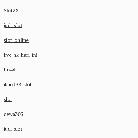
Slot88
judi slot
slot online
live hk hari ini
fin4d
ikan138 slot
slot
dewa303
judi slot