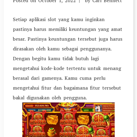
Posted on
October 1, 2022
by
Carl Bennett
Setiap aplikasi slot yang kamu inginkan
pastinya harus memiliki keuntungan yang amat
besar. Pastinya keuntungan tersebut juga harus
dirasakan oleh kamu sebagai penggunanya.
Dengan begitu kamu tidak butuh lagi
mengetahui kode-kode tertentu untuk menang
berasal dari gamenya. Kamu cuma perlu
mengetahui fitur dan bagaimana fitur tersebut
bakal digunakan oleh pengguna.