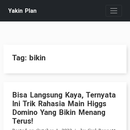
Skip
Yakin Plan
to
content
Tag:
bikin
Bisa Langsung Kaya, Ternyata
Ini Trik Rahasia Main Higgs
Domino Yang Bikin Menang
Terus!