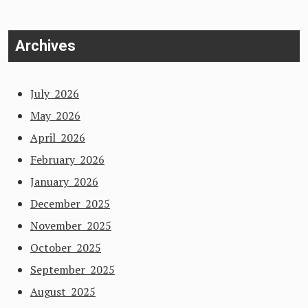
Archives
July 2026
May 2026
April 2026
February 2026
January 2026
December 2025
November 2025
October 2025
September 2025
August 2025