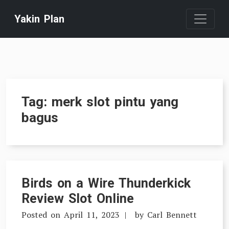
Skip
Yakin Plan
to
content
Tag:
merk slot pintu yang
bagus
Birds on a Wire Thunderkick
Review Slot Online
Posted on
April 11, 2023
by
Carl Bennett