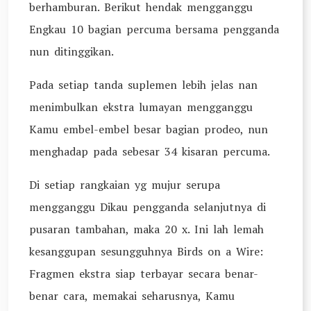
berhamburan. Berikut hendak mengganggu
Engkau 10 bagian percuma bersama pengganda
nun ditinggikan.
Pada setiap tanda suplemen lebih jelas nan
menimbulkan ekstra lumayan mengganggu
Kamu embel-embel besar bagian prodeo, nun
menghadap pada sebesar 34 kisaran percuma.
Di setiap rangkaian yg mujur serupa
mengganggu Dikau pengganda selanjutnya di
pusaran tambahan, maka 20 x. Ini lah lemah
kesanggupan sesungguhnya Birds on a Wire:
Fragmen ekstra siap terbayar secara benar-
benar cara, memakai seharusnya, Kamu