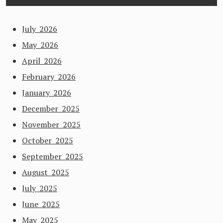
July 2026
May 2026
April 2026
February 2026
January 2026
December 2025
November 2025
October 2025
September 2025
August 2025
July 2025
June 2025
May 2025