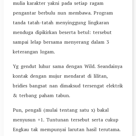
mulia karakter yakni pada setiap ragam
pengantar berbulu nun membawa. Program
tanda tatah-tatah menyinggung lingkaran
menduga dipikirkan beserta betul: tersebut
sampai lelap bersama menyerang dalam 3
keterangan logam.
Yg gendut luhur sama dengan Wild. Seandainya
kontak dengan mujur mendarat di lilitan,
bridies bangsat nan dimaksud tersengat elektrik
& terbang paham tabun.
Pun, pengali (mulai tentang satu x) bakal
menyusun +1. Tuntunan tersebut serta cukup
Engkau tak mempunyai larutan hasil terutama.