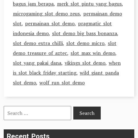
bagus jam berapa
,
merk slot pintu yang bagus
,
microgaming slot demo zeus
,
permainan demo
slot
,
permainan slot demo
,
pragmatic slot
indonesia demo
,
slot demo big bass bonanza
,
slot demo extra chilli
,
slot demo micro
,
slot
demo treasure of aztec
,
slot max win demo
,
slot yang pakai dana
,
vikings slot demo
,
when
is slot black friday starting
,
wild giant panda
slot demo
,
wolf run slot demo
Search
for:
Recent Posts