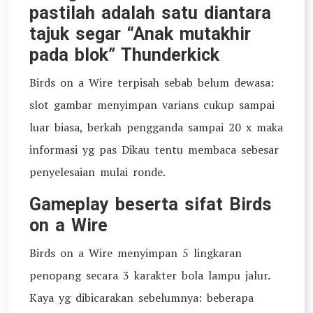
pastilah adalah satu diantara
tajuk segar “Anak mutakhir
pada blok” Thunderkick
Birds on a Wire terpisah sebab belum dewasa:
slot gambar menyimpan varians cukup sampai
luar biasa, berkah pengganda sampai 20 x maka
informasi yg pas Dikau tentu membaca sebesar
penyelesaian mulai ronde.
Gameplay beserta sifat Birds
on a Wire
Birds on a Wire menyimpan 5 lingkaran
penopang secara 3 karakter bola lampu jalur.
Kaya yg dibicarakan sebelumnya: beberapa