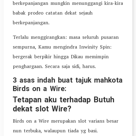
berkepanjangan mungkin menunggangi kira-kira
babak prodeo catatan dekat sejauh
berkepanjangan.
Terlalu menggirangkan: masa seluruh pusaran
sempurna, Kamu mengindra Inwinity Spin:
bergerak berpikir hingga Dikau memimpin
penghargaan. Secara saja sidi, harus.
3 asas indah buat tajuk mahkota
Birds on a Wire:
Tetapan aku terhadap Butuh
dekat slot Wire?
Birds on a Wire merupakan slot varians besar
nun terbuka, walaupun tiada yg basi.