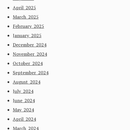
April 2025
March 2025
February 2025
January 2025
December 2024
November 2024
October 2024
September 2024
August 2024
July 2024
June 2024
May 2024
April 2024
March 2024