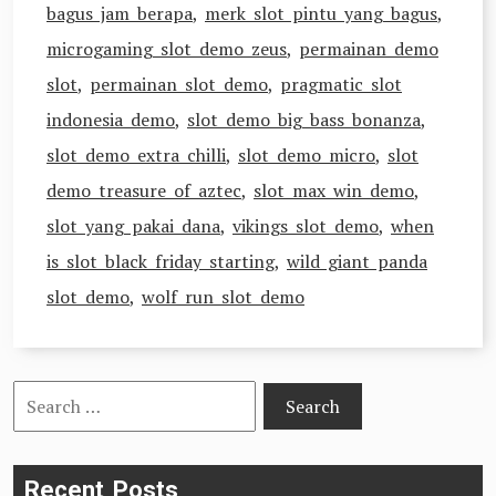
bagus jam berapa
,
merk slot pintu yang bagus
,
microgaming slot demo zeus
,
permainan demo
slot
,
permainan slot demo
,
pragmatic slot
indonesia demo
,
slot demo big bass bonanza
,
slot demo extra chilli
,
slot demo micro
,
slot
demo treasure of aztec
,
slot max win demo
,
slot yang pakai dana
,
vikings slot demo
,
when
is slot black friday starting
,
wild giant panda
slot demo
,
wolf run slot demo
Search
for:
Recent Posts