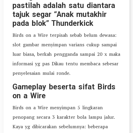
pastilah adalah satu diantara
tajuk segar “Anak mutakhir
pada blok” Thunderkick
Birds on a Wire terpisah sebab belum dewasa:
slot gambar menyimpan varians cukup sampai
luar biasa, berkah pengganda sampai 20 x maka
informasi yg pas Dikau tentu membaca sebesar
penyelesaian mulai ronde.
Gameplay beserta sifat Birds
on a Wire
Birds on a Wire menyimpan 5 lingkaran
penopang secara 3 karakter bola lampu jalur.
Kaya yg dibicarakan sebelumnya: beberapa