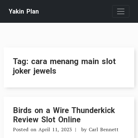
Skip
Yakin Plan
to
content
Tag:
cara menang main slot
joker jewels
Birds on a Wire Thunderkick
Review Slot Online
Posted on
April 11, 2023
by
Carl Bennett