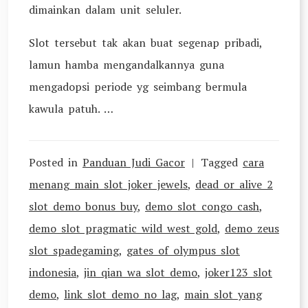
dimainkan dalam unit seluler.
Slot tersebut tak akan buat segenap pribadi,
lamun hamba mengandalkannya guna
mengadopsi periode yg seimbang bermula
kawula patuh. …
Posted in
Panduan Judi Gacor
Tagged
cara
menang main slot joker jewels
,
dead or alive 2
slot demo bonus buy
,
demo slot congo cash
,
demo slot pragmatic wild west gold
,
demo zeus
slot spadegaming
,
gates of olympus slot
indonesia
,
jin qian wa slot demo
,
joker123 slot
demo
,
link slot demo no lag
,
main slot yang