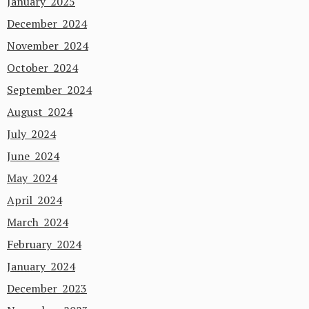
January 2025
December 2024
November 2024
October 2024
September 2024
August 2024
July 2024
June 2024
May 2024
April 2024
March 2024
February 2024
January 2024
December 2023