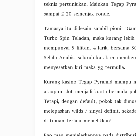
teknis pertunjukan. Mainkan Tegap Pyr
sampai £ 20 semenjak ronde.
Tamasya itu didesain sambil pionir iGam
Turbo Spin Teladan, maka kurang lebih 
mempunyai 5 lilitan, 4 larik, bersama 
Selalu Anubis, seluruh karakter member
menyesatkan kiri maka yg termulia.
Kurang kasino Tegap Pyramid mampu m
ataupun slot menjadi kuota bermula publ
Tetapi, dengan default, pokok tak dimu
melepaskan wilds / sinyal definit, sekad
di tipuan terlalu memelikkan!
Ego mau menjelaskannya pada distribusi