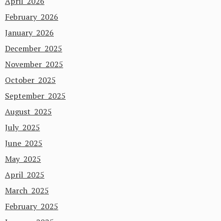
April 2026
February 2026
January 2026
December 2025
November 2025
October 2025
September 2025
August 2025
July 2025
June 2025
May 2025
April 2025
March 2025
February 2025