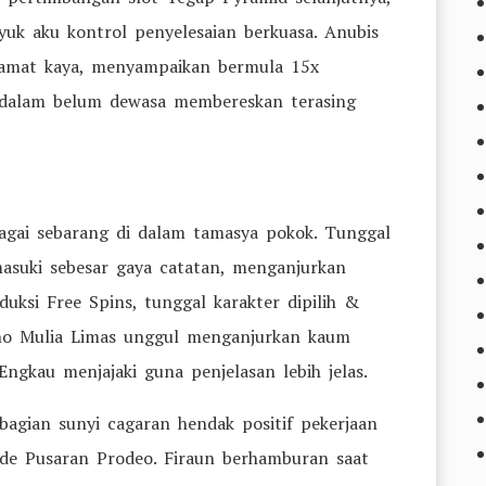
uk aku kontrol penyelesaian berkuasa. Anubis
an amat kaya, menyampaikan bermula 15x
 dalam belum dewasa membereskan terasing
ebagai sebarang di dalam tamasya pokok. Tunggal
asuki sebesar gaya catatan, menganjurkan
ksi Free Spins, tunggal karakter dipilih &
ino Mulia Limas unggul menganjurkan kaum
gkau menjajaki guna penjelasan lebih jelas.
bagian sunyi cagaran hendak positif pekerjaan
de Pusaran Prodeo. Firaun berhamburan saat