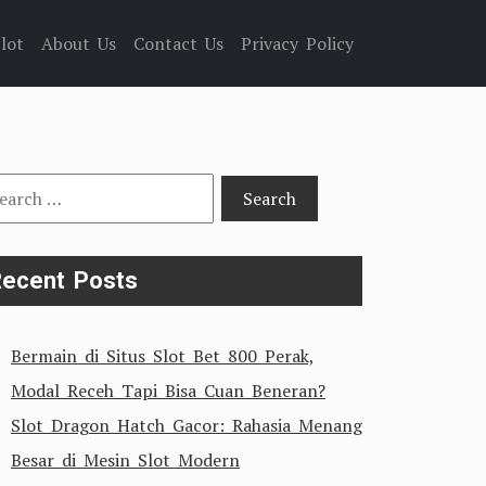
Slot
About Us
Contact Us
Privacy Policy
arch
:
ecent Posts
Bermain di Situs Slot Bet 800 Perak,
Modal Receh Tapi Bisa Cuan Beneran?
Slot Dragon Hatch Gacor: Rahasia Menang
Besar di Mesin Slot Modern