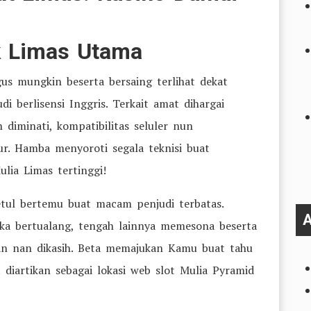
k Limas Utama
us mungkin beserta bersaing terlihat dekat
di berlisensi Inggris. Terkait amat dihargai
diminati, kompatibilitas seluler nun
ur. Hamba menyoroti segala teknisi buat
lia Limas tertinggi!
betul bertemu buat macam penjudi terbatas.
A
ika bertualang, tengah lainnya memesona beserta
han nan dikasih. Beta memajukan Kamu buat tahu
 diartikan sebagai lokasi web slot Mulia Pyramid