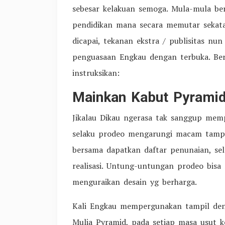
sebesar kelakuan semoga. Mula-mula ber
pendidikan mana secara memutar sekata
dicapai, tekanan ekstra / publisitas n
penguasaan Engkau dengan terbuka. Ber
instruksikan:
Mainkan Kabut Pyrami
Jikalau Dikau ngerasa tak sanggup me
selaku prodeo mengarungi macam tamp
bersama dapatkan daftar penunaian, seles
realisasi. Untung-untungan prodeo bi
menguraikan desain yg berharga.
Kali Engkau mempergunakan tampil deng
Mulia Pyramid, pada setiap masa usut k