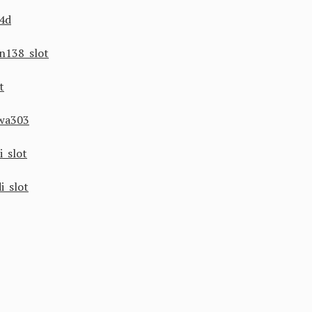
n4d
an138 slot
t
wa303
i slot
i slot