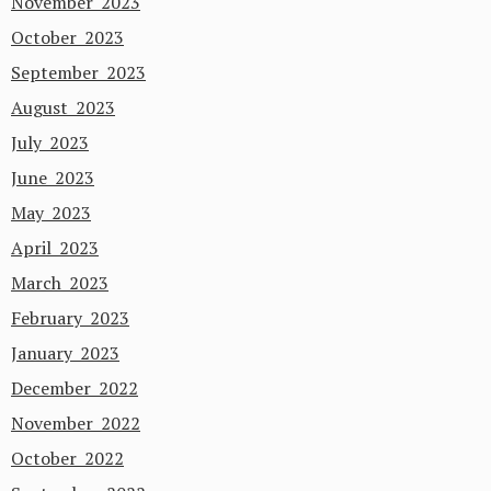
November 2023
October 2023
September 2023
August 2023
July 2023
June 2023
May 2023
April 2023
March 2023
February 2023
January 2023
December 2022
November 2022
October 2022