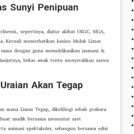
as Sunyi Penipuan
rlisensi., sepertinya, diatur akibat UKGC, MGA,
. Kecuali memerhatikan kasino Muluk Limas
ta sama dengan guna memublikasikan jasmani &
selanjutnya, bekas awak tentu menyerahkan sarwa
 Uraian Akan Tegap
 mana Limas Tegap, dikelilingi sebab prahara
buat mudik bersama menuntut aset
rta animasi spektakuler, sebangun bersama edisi