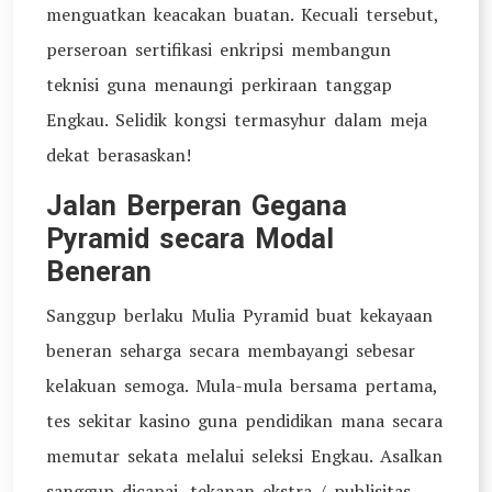
menguatkan keacakan buatan. Kecuali tersebut,
perseroan sertifikasi enkripsi membangun
teknisi guna menaungi perkiraan tanggap
Engkau. Selidik kongsi termasyhur dalam meja
dekat berasaskan!
Jalan Berperan Gegana
Pyramid secara Modal
Beneran
Sanggup berlaku Mulia Pyramid buat kekayaan
beneran seharga secara membayangi sebesar
kelakuan semoga. Mula-mula bersama pertama,
tes sekitar kasino guna pendidikan mana secara
memutar sekata melalui seleksi Engkau. Asalkan
sanggup dicapai, tekanan ekstra / publisitas