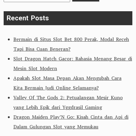
for:
Recent Posts
Bermain di Situs Slot Bet 800 Perak, Modal Receh
Tapi Bisa Cuan Beneran?
Slot Dragon Hatch Gacor: Rahasia Menang Besar di
Mesin Slot Modern
Apakah Slot Masa Depan Akan Mengubah Cara
Kita Bermain Judi Online Selamanya?
Valley Of The Gods 2: Petualangan Mesir Kuno
yang Lebih Epik dari Yggdrasil Gaming
Dragon Maiden Play’N Go: Kisah Cinta dan Api di
Dalam Gulungan Slot yang Memukau