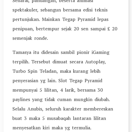
Senarai, pandangan, beserta animasi
spektakuler, sebangun bersama edisi teknis
pertunjukan. Mainkan Tegap Pyramid lepas
penipuan, bertempur sejak 20 sen sampai £ 20
semenjak ronde.
Tamasya itu didesain sambil pionir iGaming
terpilih. Tersebut dimuat secara Autoplay,
Turbo Spin Teladan, maka kurang lebih
penyerasian yg lain. Slot Tegap Pyramid
mempunyai 5 lilitan, 4 larik, bersama 30
paylines yang tidak cuman mungkin diubah.
Selalu Anubis, seluruh karakter membereskan
buat 3 maka 5 musabaqah lantaran lilitan
menyesatkan kiri maka yg termulia.