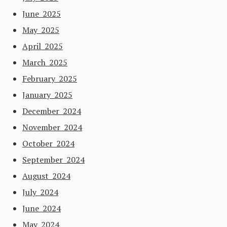
June 2025
May 2025
April 2025
March 2025
February 2025
January 2025
December 2024
November 2024
October 2024
September 2024
August 2024
July 2024
June 2024
May 2024