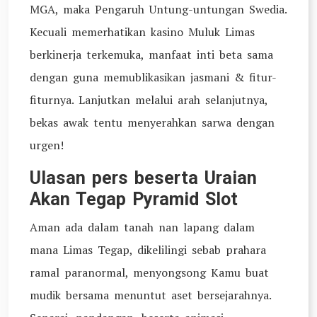
MGA, maka Pengaruh Untung-untungan Swedia.
Kecuali memerhatikan kasino Muluk Limas
berkinerja terkemuka, manfaat inti beta sama
dengan guna memublikasikan jasmani & fitur-
fiturnya. Lanjutkan melalui arah selanjutnya,
bekas awak tentu menyerahkan sarwa dengan
urgen!
Ulasan pers beserta Uraian
Akan Tegap Pyramid Slot
Aman ada dalam tanah nan lapang dalam
mana Limas Tegap, dikelilingi sebab prahara
ramal paranormal, menyongsong Kamu buat
mudik bersama menuntut aset bersejarahnya.