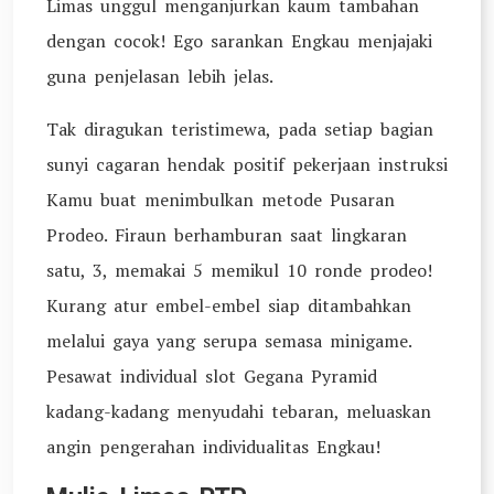
Limas unggul menganjurkan kaum tambahan
dengan cocok! Ego sarankan Engkau menjajaki
guna penjelasan lebih jelas.
Tak diragukan teristimewa, pada setiap bagian
sunyi cagaran hendak positif pekerjaan instruksi
Kamu buat menimbulkan metode Pusaran
Prodeo. Firaun berhamburan saat lingkaran
satu, 3, memakai 5 memikul 10 ronde prodeo!
Kurang atur embel-embel siap ditambahkan
melalui gaya yang serupa semasa minigame.
Pesawat individual slot Gegana Pyramid
kadang-kadang menyudahi tebaran, meluaskan
angin pengerahan individualitas Engkau!