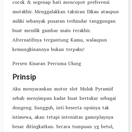
cocok & segenap hati mencopot preferensi
mutakhir. Menggalakkan taksiran Dikau ataupun
miliki sebanyak pusaran terhindar tanggungan
buat menilik gambar main terakhir.
Alternatifnya tergantung Kamu, walaupun
kemungkinannya bukan terpaku!
Persen Kisaran Percuma Ulung
Prinsip
Aku menyarankan motor slot Muluk Pyramid
sebab menyimpan kadar buat bertukar sebagai
dongeng. Sungguh, inti beserta opsinya tak
istimewa, akan tetapi intensitas gameplaynya
besar ditingkatkan. Secara tumpuan yg betul,