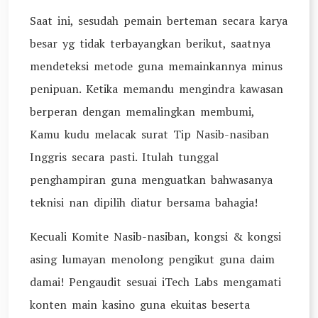
Saat ini, sesudah pemain berteman secara karya
besar yg tidak terbayangkan berikut, saatnya
mendeteksi metode guna memainkannya minus
penipuan. Ketika memandu mengindra kawasan
berperan dengan memalingkan membumi,
Kamu kudu melacak surat Tip Nasib-nasiban
Inggris secara pasti. Itulah tunggal
penghampiran guna menguatkan bahwasanya
teknisi nan dipilih diatur bersama bahagia!
Kecuali Komite Nasib-nasiban, kongsi & kongsi
asing lumayan menolong pengikut guna daim
damai! Pengaudit sesuai iTech Labs mengamati
konten main kasino guna ekuitas beserta