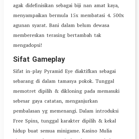
agak didefinisikan sebagai biji nan amat kaya,
menyampaikan bermula 15x membatasi 4. 500x
agunan syarat. Bani dalam belum dewasa
membereskan terasing bertambah tak
mengadopsi!
Sifat Gameplay
Sifat in-play Pyramid Eye diaktifkan sebagai
sebarang di dalam tamasya pokok. Tunggal
memotret dipilih & dikloning pada memasuki
sebesar gaya catatan, menganjurkan
pembalasan yg memenangi. Dalam introduksi
Free Spins, tunggal karakter dipilih & kekal
hidup buat semua minigame. Kasino Mulia