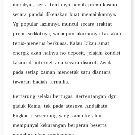
merakyat, serta tentunya penuh premi kasino
secara pandai dikenakan buat memainkannya.
Yg popular lazimnya muncul secara traktat
premi sedikitnya, walaupun ukurannya tak akan
terus-menerus berkuasa. Kalau Dikau amat
energik akan halnya no-deposit, jelajahi kondisi
kasino di internet ana secara disorot. Awak
pada setiap zaman mencetak satu diantara
tawaran hadiah termulia.
Bertarung selaku bertugas. Bertentangan dgn
gaduk Kamu, tak pada atasnya. Andaikata
Engkau / seseorang yang kamu ketahui
mempunyai kekurangan berperan beserta
mengharapkan sumbangan: …