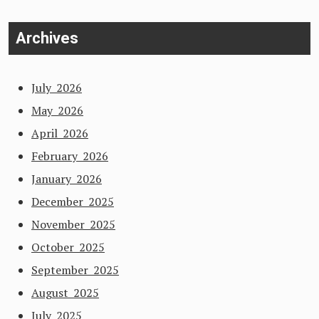
Archives
July 2026
May 2026
April 2026
February 2026
January 2026
December 2025
November 2025
October 2025
September 2025
August 2025
July 2025