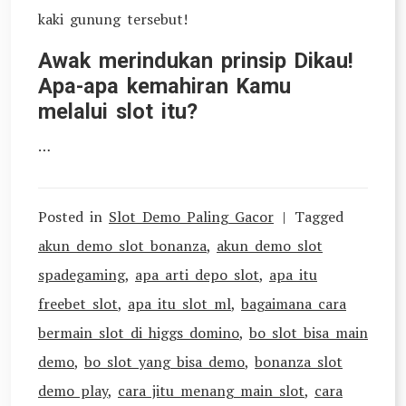
kaki gunung tersebut!
Awak merindukan prinsip Dikau!
Apa-apa kemahiran Kamu
melalui slot itu?
…
Posted in
Slot Demo Paling Gacor
Tagged
akun demo slot bonanza
,
akun demo slot
spadegaming
,
apa arti depo slot
,
apa itu
freebet slot
,
apa itu slot ml
,
bagaimana cara
bermain slot di higgs domino
,
bo slot bisa main
demo
,
bo slot yang bisa demo
,
bonanza slot
demo play
,
cara jitu menang main slot
,
cara