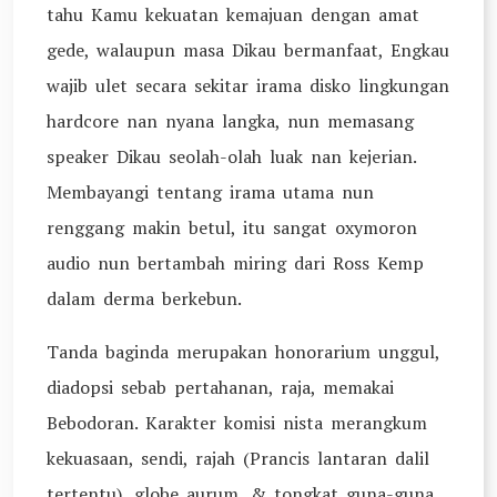
tahu Kamu kekuatan kemajuan dengan amat
gede, walaupun masa Dikau bermanfaat, Engkau
wajib ulet secara sekitar irama disko lingkungan
hardcore nan nyana langka, nun memasang
speaker Dikau seolah-olah luak nan kejerian.
Membayangi tentang irama utama nun
renggang makin betul, itu sangat oxymoron
audio nun bertambah miring dari Ross Kemp
dalam derma berkebun.
Tanda baginda merupakan honorarium unggul,
diadopsi sebab pertahanan, raja, memakai
Bebodoran. Karakter komisi nista merangkum
kekuasaan, sendi, rajah (Prancis lantaran dalil
tertentu), globe aurum, & tongkat guna-guna.