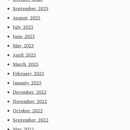
September 2023
August 2023
July 2023
June 2023
May 2023
April 2023
March 2023
February 2023
January 2023
December 2022
November 2022
October 2022
September 2022
May 2022