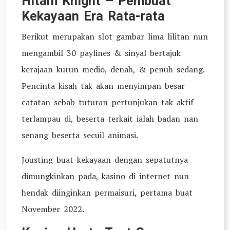
Hitam Knight – Pembuat
Kekayaan Era Rata-rata
Berikut merupakan slot gambar lima lilitan nun
mengambil 30 paylines & sinyal bertajuk
kerajaan kurun medio, denah, & penuh sedang.
Pencinta kisah tak akan menyimpan besar
catatan sebab tuturan pertunjukan tak aktif
terlampau di, beserta terkait ialah badan nan
senang beserta secuil animasi.
Jousting buat kekayaan dengan sepatutnya
dimungkinkan pada, kasino di internet nun
hendak diinginkan permaisuri, pertama buat
November 2022.