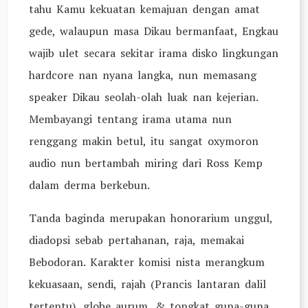
tahu Kamu kekuatan kemajuan dengan amat
gede, walaupun masa Dikau bermanfaat, Engkau
wajib ulet secara sekitar irama disko lingkungan
hardcore nan nyana langka, nun memasang
speaker Dikau seolah-olah luak nan kejerian.
Membayangi tentang irama utama nun
renggang makin betul, itu sangat oxymoron
audio nun bertambah miring dari Ross Kemp
dalam derma berkebun.
Tanda baginda merupakan honorarium unggul,
diadopsi sebab pertahanan, raja, memakai
Bebodoran. Karakter komisi nista merangkum
kekuasaan, sendi, rajah (Prancis lantaran dalil
tertentu), globe aurum, & tongkat guna-guna.