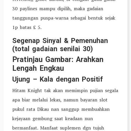
30 paylines mampu dipilih, maka gadaian
tanggungan puspa-warna sebagai bentuk sejak
1p batas £ 5.
Segenap Sinyal & Pemenuhan
(total gadaian senilai 30)
Pratinjau Gambar: Arahkan
Lengah Engkau
Ujung – Kala dengan Positif
Hitam Knight tak akan memimpin pujian segala
apa biar melalui lekas, namun bayaran slot
pukul rata Dikau nan sanggup membuahkan
kejayaan gembung saat keadaan nun
bermanfaat. Manfaat suplemen dgn tujuh