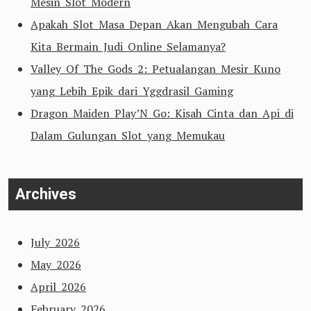
Mesin Slot Modern
Apakah Slot Masa Depan Akan Mengubah Cara
Kita Bermain Judi Online Selamanya?
Valley Of The Gods 2: Petualangan Mesir Kuno
yang Lebih Epik dari Yggdrasil Gaming
Dragon Maiden Play’N Go: Kisah Cinta dan Api di
Dalam Gulungan Slot yang Memukau
Archives
July 2026
May 2026
April 2026
February 2026