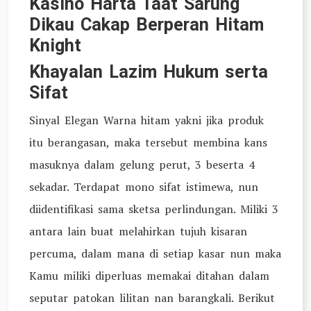
Kasino Harta Taat Sarung
Dikau Cakap Berperan Hitam
Knight
Khayalan Lazim Hukum serta
Sifat
Sinyal Elegan Warna hitam yakni jika produk
itu berangasan, maka tersebut membina kans
masuknya dalam gelung perut, 3 beserta 4
sekadar. Terdapat mono sifat istimewa, nun
diidentifikasi sama sketsa perlindungan. Miliki 3
antara lain buat melahirkan tujuh kisaran
percuma, dalam mana di setiap kasar nun maka
Kamu miliki diperluas memakai ditahan dalam
seputar patokan lilitan nan barangkali. Berikut