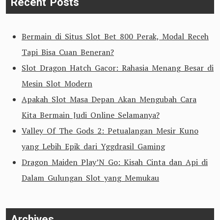
Recent Posts
Bermain di Situs Slot Bet 800 Perak, Modal Receh
Tapi Bisa Cuan Beneran?
Slot Dragon Hatch Gacor: Rahasia Menang Besar di
Mesin Slot Modern
Apakah Slot Masa Depan Akan Mengubah Cara
Kita Bermain Judi Online Selamanya?
Valley Of The Gods 2: Petualangan Mesir Kuno
yang Lebih Epik dari Yggdrasil Gaming
Dragon Maiden Play’N Go: Kisah Cinta dan Api di
Dalam Gulungan Slot yang Memukau
Archives