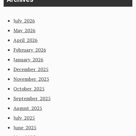
July 2026
May 2026
April 2026
February 2026
January 2026
December 2025
November 2025
October 2025
September 2025
August 2025
July 2025
June 2025