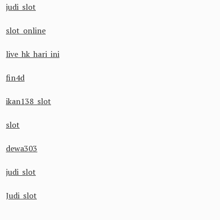
judi slot
slot online
live hk hari ini
fin4d
ikan138 slot
slot
dewa303
judi slot
Judi slot