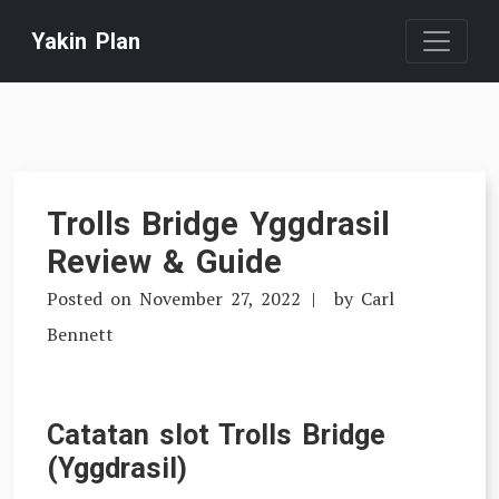
Skip
Yakin Plan
to
content
Trolls Bridge Yggdrasil
Review & Guide
Posted on
November 27, 2022
by
Carl
Bennett
Catatan slot Trolls Bridge
(Yggdrasil)