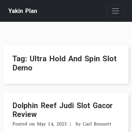
Skip
Yakin Plan
to
content
Tag:
Ultra Hold And Spin Slot
Demo
Dolphin Reef Judi Slot Gacor
Review
Posted on
May 14, 2023
by
Carl Bennett