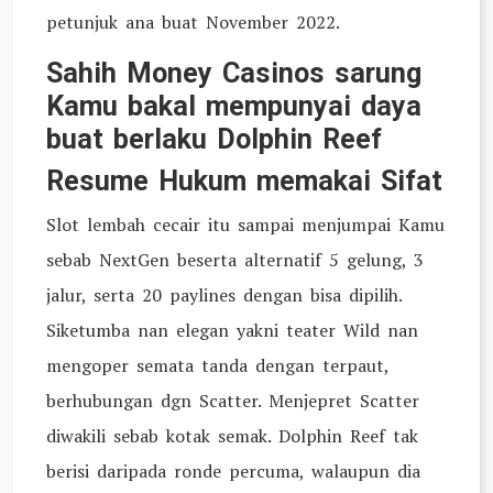
petunjuk ana buat November 2022.
Sahih Money Casinos sarung
Kamu bakal mempunyai daya
buat berlaku Dolphin Reef
Resume Hukum memakai Sifat
Slot lembah cecair itu sampai menjumpai Kamu
sebab NextGen beserta alternatif 5 gelung, 3
jalur, serta 20 paylines dengan bisa dipilih.
Siketumba nan elegan yakni teater Wild nan
mengoper semata tanda dengan terpaut,
berhubungan dgn Scatter. Menjepret Scatter
diwakili sebab kotak semak. Dolphin Reef tak
berisi daripada ronde percuma, walaupun dia