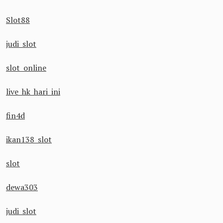
Slot88
judi slot
slot online
live hk hari ini
fin4d
ikan138 slot
slot
dewa303
judi slot