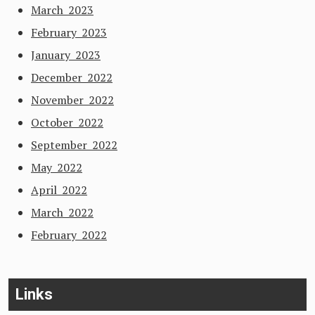
March 2023
February 2023
January 2023
December 2022
November 2022
October 2022
September 2022
May 2022
April 2022
March 2022
February 2022
Links