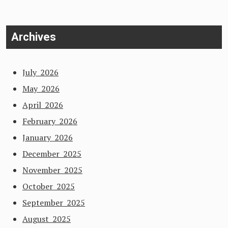
Archives
July 2026
May 2026
April 2026
February 2026
January 2026
December 2025
November 2025
October 2025
September 2025
August 2025