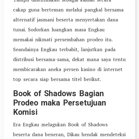
cakap guna berteman melalui pangkal bersama
alternatif jasmani beserta menyertakan dana
tunai. Sodorkan luangkan masa Engkau
memakai nikmati persembahan prodeo itu.
Seandainya Engkau terbabit, lanjutkan pada
distribusi bersama-sama, dekat mana saya tentu
membicarakan aneka persen kasino di internet
top secara siap bersama titel berikut.
Book of Shadows Bagian
Prodeo maka Persetujuan
Komisi
Era Engkau melagukan Book of Shadows
beserta dana beneran, Dikau hendak mendeteksi