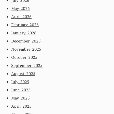
July 2026
May 2026
April 2026
February 2026
January 2026
December 2025
November 2025
October 2025
September 2025
August 2025
July 2025
June 2025
May 2025
April 2025