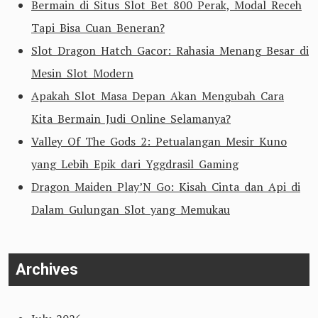
Bermain di Situs Slot Bet 800 Perak, Modal Receh
Tapi Bisa Cuan Beneran?
Slot Dragon Hatch Gacor: Rahasia Menang Besar di
Mesin Slot Modern
Apakah Slot Masa Depan Akan Mengubah Cara
Kita Bermain Judi Online Selamanya?
Valley Of The Gods 2: Petualangan Mesir Kuno
yang Lebih Epik dari Yggdrasil Gaming
Dragon Maiden Play’N Go: Kisah Cinta dan Api di
Dalam Gulungan Slot yang Memukau
Archives