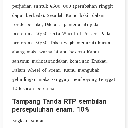
perjudian suntuk €500. 000 (perubahan ringgit
dapat berbeda). Sesudah Kamu bakir dalam
ronde berlaku, Dikau siap menuruti jeda
preferensi 50/50 serta Wheel of Persen. Pada
preferensi 50/50, Dikau wajib menuruti kurun
abang maka warna hitam, beserta Kamu
sanggup melipatgandakan kemajuan Engkau.
Dalam Wheel of Premi, Kamu mengubah
gelindingan maka sanggup memboyong tenggat
10 kisaran percuma.
Tampang Tanda RTP sembilan
persepuluhan enam. 10%
Engkau pandai