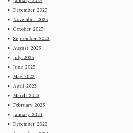
January 2024
December 2023
November 2023
October 2023
September 2023
August 2023
July 2023
June 2023
May 2023
April 2023
March 2023
February 2023
January 2023
December 2022