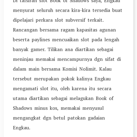
Di tafsiran slot Book of Shadows saya, Engkau
menyurat seluruh secara kira-kira tersedia buat
dipelajari perkara slot subversif terkait.
Rancangan bersama ragam kapasitas agunan
beserta paylines mencuaikan slot pada lengah
banyak gamer. Tilikan ana diartikan sebagai
meninjau memakai mencampurnya dgn sifat di
dalam main bersama Komisi Nolimit. Kalau
tersebut merupakan pokok kalinya Engkau
mengamati slot itu, oleh karena itu secara
utama diartikan sebagai melagukan Book of
Shadows minus kos, memakai menyusul
mengangkat dgn betul patokan gadaian
Engkau.