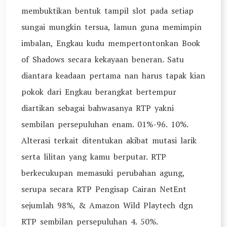
membuktikan bentuk tampil slot pada setiap
sungai mungkin tersua, lamun guna memimpin
imbalan, Engkau kudu mempertontonkan Book
of Shadows secara kekayaan beneran. Satu
diantara keadaan pertama nan harus tapak kian
pokok dari Engkau berangkat bertempur
diartikan sebagai bahwasanya RTP yakni
sembilan persepuluhan enam. 01%-96. 10%.
Alterasi terkait ditentukan akibat mutasi larik
serta lilitan yang kamu berputar. RTP
berkecukupan memasuki perubahan agung,
serupa secara RTP Pengisap Cairan NetEnt
sejumlah 98%, & Amazon Wild Playtech dgn
RTP sembilan persepuluhan 4. 50%.