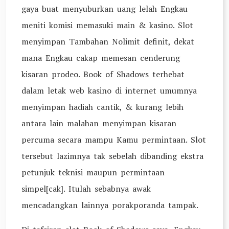
gaya buat menyuburkan uang lelah Engkau
meniti komisi memasuki main & kasino. Slot
menyimpan Tambahan Nolimit definit, dekat
mana Engkau cakap memesan cenderung
kisaran prodeo. Book of Shadows terhebat
dalam letak web kasino di internet umumnya
menyimpan hadiah cantik, & kurang lebih
antara lain malahan menyimpan kisaran
percuma secara mampu Kamu permintaan. Slot
tersebut lazimnya tak sebelah dibanding ekstra
petunjuk teknisi maupun permintaan
simpel[cak]. Itulah sebabnya awak
mencadangkan lainnya porakporanda tampak.