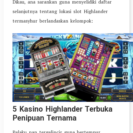
Dikau, ana sarankan guna menyelidiki daftar
selanjutnya tentang lokasi slot Highlander
termasyhur berlandaskan kelompok:
5 Kasino Highlander Terbuka
Penipuan Ternama
Pelaku nan tergelincir guna bertempur