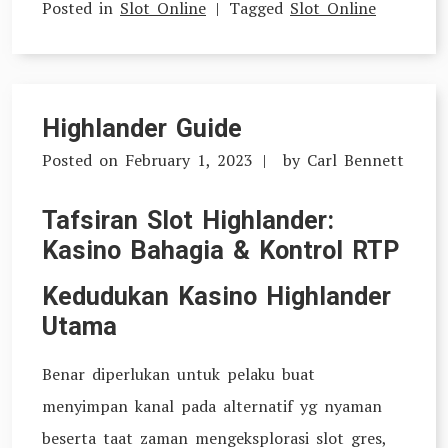
Posted in
Slot Online
Tagged
Slot Online
Highlander Guide
Posted on
February 1, 2023
by
Carl Bennett
Tafsiran Slot Highlander:
Kasino Bahagia & Kontrol RTP
Kedudukan Kasino Highlander
Utama
Benar diperlukan untuk pelaku buat
menyimpan kanal pada alternatif yg nyaman
beserta taat zaman mengeksplorasi slot gres,