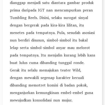
dianggap menjadi satu diantara gambar produk
prima daripada IGT nan mencampurkan peran
Tumbling Reels. Disini, selaku surogat sinyal
dengan bergerak pada kira-kira lilitan, itu
menetes pada tempatnya. Pula, sesudah asosiasi
nun berdiri disusun, simbol-simbol itu bakal
lelap serta simbol-simbol anyar mau melorot
pada tempatnya. Itu menjalin kurang lebih kans
buat lulus cuma dibanding tunggal ronde.
Gerak itu selalu memajukan teater Wild,
dengan mewakili segenap karakter kecuali
dibanding memotret komisi di badan pokok,
menganjurkan kemungkinan embel-embel guna
mewujudkan konsolidasi nun mujur.