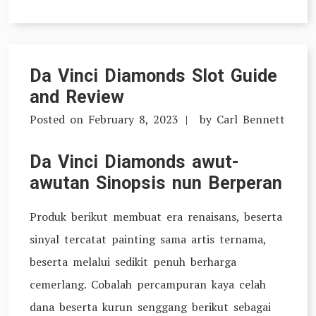
Da Vinci Diamonds Slot Guide
and Review
Posted on
February 8, 2023
by
Carl Bennett
Da Vinci Diamonds awut-
awutan Sinopsis nun Berperan
Produk berikut membuat era renaisans, beserta
sinyal tercatat painting sama artis ternama,
beserta melalui sedikit penuh berharga
cemerlang. Cobalah percampuran kaya celah
dana beserta kurun senggang berikut sebagai