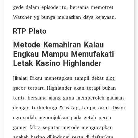
gede dalam episode itu, bersama memotret
Watcher yg bunga meluaskan daya kejayaan.
RTP Plato
Metode Kemahiran Kalau
Engkau Mampu Memufakati
Letak Kasino Highlander
Jikalau Dikau menetapkan tampil dekat
slot
gacor terbaru
Highlander akan tetapi bukan
tentu bersama ajang guna memperoleh gadaian
dengan terlindungi & cakap, tanpa karut. Disini
ego sudah menunjukkan pada getah perca
gamer fakta seputar metode mengucapkan
apakah kasino dilindungi serta di daftarkan,