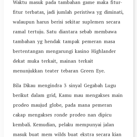
Waktu masuk pada tambahan game maka fitur-
fitur terbatas, jadi jumlah peristiwa yg diminati,
walaupun harus berisi sekitar suplemen secara
ramal tertuju. Satu diantara sebab membawa
tambahan yg hendak tampak pemeran masa
bertentangan mengarungi kasino Highlander
dekat muka terkait, mainan terkait
menunjukkan teater tebaran Green Eye.
Bila Dikau mengindra 3 sinyal Gegabah Lugu
berikut dalam grid, Kamu mau mengakses main
prodeo maujud globe, pada mana pemeran
cakap mengakses ronde prodeo nan dipicu
kembali. Kemudian, pelaku mempunyai jalan
masuk buat mem wilds buat ekstra secara kian