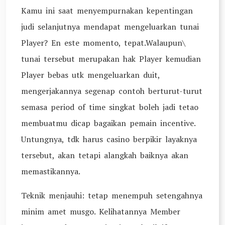
Kamu ini saat menyempurnakan kepentingan
judi selanjutnya mendapat mengeluarkan tunai
Player? En este momento, tepat.Walaupun\
tunai tersebut merupakan hak Player kemudian
Player bebas utk mengeluarkan duit,
mengerjakannya segenap contoh berturut-turut
semasa period of time singkat boleh jadi tetao
membuatmu dicap bagaikan pemain incentive.
Untungnya, tdk harus casino berpikir layaknya
tersebut, akan tetapi alangkah baiknya akan
memastikannya.
Teknik menjauhi: tetap menempuh setengahnya
minim amet musgo. Kelihatannya Member