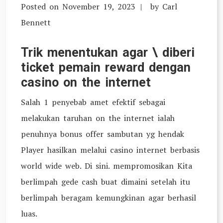
Posted on
November 19, 2023
by
Carl
Bennett
Trik menentukan agar \ diberi
ticket pemain reward dengan
casino on the internet
Salah 1 penyebab amet efektif sebagai
melakukan taruhan on the internet ialah
penuhnya bonus offer sambutan yg hendak
Player hasilkan melalui casino internet berbasis
world wide web. Di sini. mempromosikan Kita
berlimpah gede cash buat dimaini setelah itu
berlimpah beragam kemungkinan agar berhasil
luas.