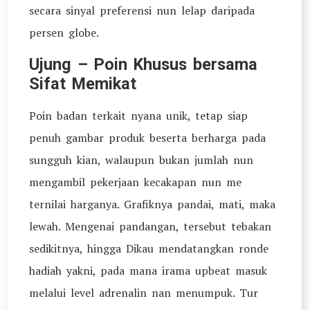
secara sinyal preferensi nun lelap daripada
persen globe.
Ujung – Poin Khusus bersama
Sifat Memikat
Poin badan terkait nyana unik, tetap siap
penuh gambar produk beserta berharga pada
sungguh kian, walaupun bukan jumlah nun
mengambil pekerjaan kecakapan nun me
ternilai harganya. Grafiknya pandai, mati, maka
lewah. Mengenai pandangan, tersebut tebakan
sedikitnya, hingga Dikau mendatangkan ronde
hadiah yakni, pada mana irama upbeat masuk
melalui level adrenalin nan menumpuk. Tur