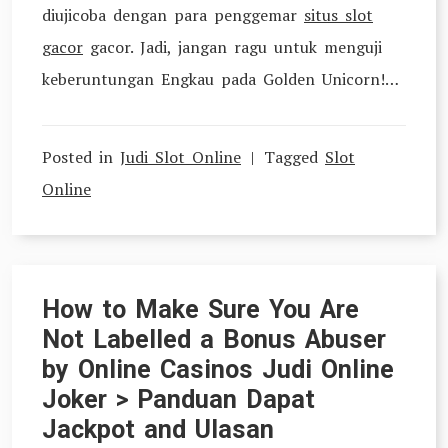
diujicoba dengan para penggemar
situs slot
gacor
gacor. Jadi, jangan ragu untuk menguji
keberuntungan Engkau pada Golden Unicorn!…
Posted in
Judi Slot Online
Tagged
Slot
Online
How to Make Sure You Are
Not Labelled a Bonus Abuser
by Online Casinos Judi Online
Joker > Panduan Dapat
Jackpot and Ulasan