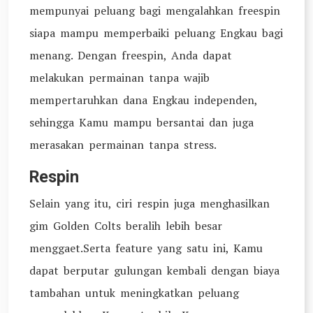
mempunyai peluang bagi mengalahkan freespin
siapa mampu memperbaiki peluang Engkau bagi
menang. Dengan freespin, Anda dapat
melakukan permainan tanpa wajib
mempertaruhkan dana Engkau independen,
sehingga Kamu mampu bersantai dan juga
merasakan permainan tanpa stress.
Respin
Selain yang itu, ciri respin juga menghasilkan
gim Golden Colts beralih lebih besar
menggaet.Serta feature yang satu ini, Kamu
dapat berputar gulungan kembali dengan biaya
tambahan untuk meningkatkan peluang