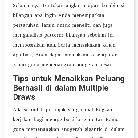
Selanjutnya, tentukan angka maupun kombinasi
bilangan apa ingin Anda menempatkan
pertaruhan. Jamin untuk meneliti dan juga
menganalisis patterns bilangan sebelum ini
memposisikan judi. Serta mengakukan kajian
apa baik, Anda dapat menaikkan kesempatan
Kamu guna memenangkan anugerah besar.
Tips untuk Menaikkan Peluang
Berhasil di dalam Multiple
Draws
Ada sejumlah petunjuk yang dapat Engkau
kerjakan bagi memperbaiki kesempatan Kamu
guna memenangkan anugerah gigantic di dalam