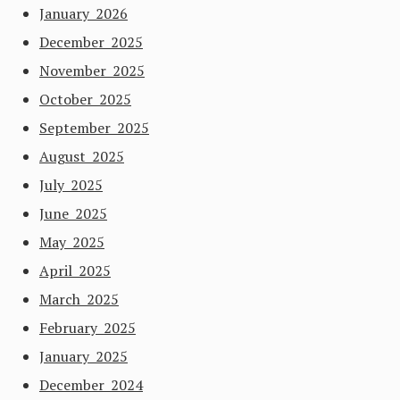
January 2026
December 2025
November 2025
October 2025
September 2025
August 2025
July 2025
June 2025
May 2025
April 2025
March 2025
February 2025
January 2025
December 2024