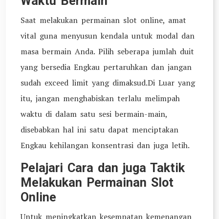
Waktu Bermain
Saat melakukan permainan slot online, amat
vital guna menyusun kendala untuk modal dan
masa bermain Anda. Pilih seberapa jumlah duit
yang bersedia Engkau pertaruhkan dan jangan
sudah exceed limit yang dimaksud.Di Luar yang
itu, jangan menghabiskan terlalu melimpah
waktu di dalam satu sesi bermain-main,
disebabkan hal ini satu dapat menciptakan
Engkau kehilangan konsentrasi dan juga letih.
Pelajari Cara dan juga Taktik
Melakukan Permainan Slot
Online
Untuk meningkatkan kesempatan kemenangan