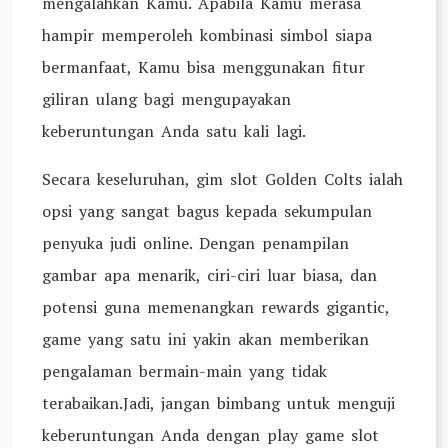
mengalahkan Kamu. Apabila Kamu merasa
hampir memperoleh kombinasi simbol siapa
bermanfaat, Kamu bisa menggunakan fitur
giliran ulang bagi mengupayakan
keberuntungan Anda satu kali lagi.
Secara keseluruhan, gim slot Golden Colts ialah
opsi yang sangat bagus kepada sekumpulan
penyuka judi online. Dengan penampilan
gambar apa menarik, ciri-ciri luar biasa, dan
potensi guna memenangkan rewards gigantic,
game yang satu ini yakin akan memberikan
pengalaman bermain-main yang tidak
terabaikan.Jadi, jangan bimbang untuk menguji
keberuntungan Anda dengan play game slot