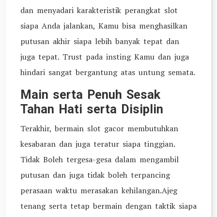
dan menyadari karakteristik perangkat slot
siapa Anda jalankan, Kamu bisa menghasilkan
putusan akhir siapa lebih banyak tepat dan
juga tepat. Trust pada insting Kamu dan juga
hindari sangat bergantung atas untung semata.
Main serta Penuh Sesak
Tahan Hati serta Disiplin
Terakhir, bermain slot gacor membutuhkan
kesabaran dan juga teratur siapa tinggian.
Tidak Boleh tergesa-gesa dalam mengambil
putusan dan juga tidak boleh terpancing
perasaan waktu merasakan kehilangan.Ajeg
tenang serta tetap bermain dengan taktik siapa