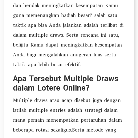
dan hendak meningkatkan kesempatan Kamu
guna memenangkan hadiah besar? salah satu
taktik apa bisa Anda jalankan adalah terlibat di
dalam multiple draws. Serta rencana ini satu,
belijitu
Kamu dapat meningkatkan kesempatan
Anda bagi mengalahkan anugerah luas serta
taktik apa lebih besar efektif.
Apa Tersebut Multiple Draws
dalam Lotere Online?
Multiple draws atau acap disebut juga dengan
istilah multiple entries adalah strategi dalam
mana pemain menempatkan pertaruhan dalam
beberapa rotasi sekaligus.Serta metode yang