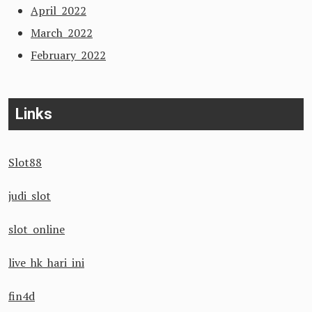
April 2022
March 2022
February 2022
Links
Slot88
judi slot
slot online
live hk hari ini
fin4d