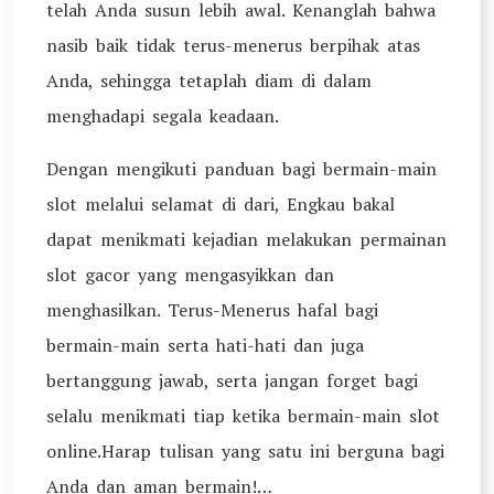
telah Anda susun lebih awal. Kenanglah bahwa
nasib baik tidak terus-menerus berpihak atas
Anda, sehingga tetaplah diam di dalam
menghadapi segala keadaan.
Dengan mengikuti panduan bagi bermain-main
slot melalui selamat di dari, Engkau bakal
dapat menikmati kejadian melakukan permainan
slot gacor yang mengasyikkan dan
menghasilkan. Terus-Menerus hafal bagi
bermain-main serta hati-hati dan juga
bertanggung jawab, serta jangan forget bagi
selalu menikmati tiap ketika bermain-main slot
online.Harap tulisan yang satu ini berguna bagi
Anda dan aman bermain!…