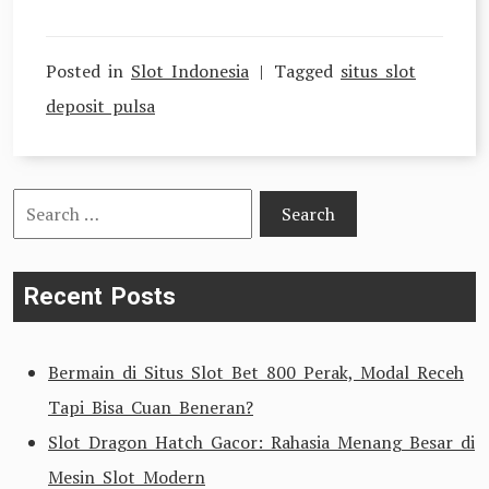
Posted in
Slot Indonesia
Tagged
situs slot
deposit pulsa
Search
for:
Recent Posts
Bermain di Situs Slot Bet 800 Perak, Modal Receh
Tapi Bisa Cuan Beneran?
Slot Dragon Hatch Gacor: Rahasia Menang Besar di
Mesin Slot Modern