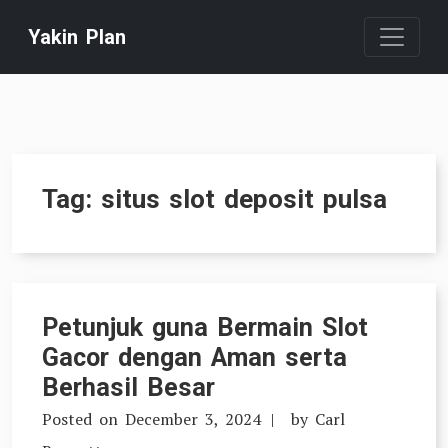
Skip
Yakin Plan
to
content
Tag:
situs slot deposit pulsa
Petunjuk guna Bermain Slot
Gacor dengan Aman serta
Berhasil Besar
Posted on
December 3, 2024
by
Carl