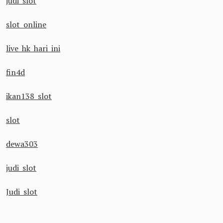
judi slot
slot online
live hk hari ini
fin4d
ikan138 slot
slot
dewa303
judi slot
Judi slot