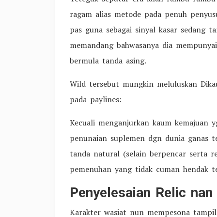
ragam alias metode pada penuh penyus
pas guna sebagai sinyal kasar sedang ta
memandang bahwasanya dia mempunyai s
bermula tanda asing.
Wild tersebut mungkin meluluskan Dik
pada paylines:
Kecuali menganjurkan kaum kemajuan y
penunaian suplemen dgn dunia ganas te
tanda natural (selain berpencar serta r
pemenuhan yang tidak cuman hendak ter
Penyelesaian Relic na
Karakter wasiat nun mempesona tampil