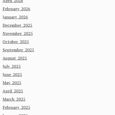
April 2026
February 2026
January 2026
December 2025
November 2025
October 2025
September 2025
August 2025
July 2025
June 2025
May 2025
April 2025
March 2025
February 2025