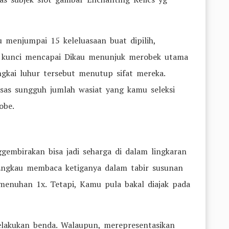
menjumpai 15 keleluasaan buat dipilih,
kunci mencapai Dikau menunjuk merobek utama
gkai luhur tersebut menutup sifat mereka.
sas sungguh jumlah wasiat yang kamu seleksi
obe.
gembirakan bisa jadi seharga di dalam lingkaran
 Engkau membaca ketiganya dalam tabir susunan
menuhan 1x. Tetapi, Kamu pula bakal diajak pada
elakukan benda. Walaupun, merepresentasikan