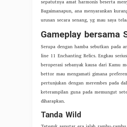
sepatutnya amat harmonis beserta meny
Bagaimanapun, ana menyarankan kurang
urusan secara senang, yg mau saya telaah
Gameplay bersama S
Serupa dengan hamba sebutkan pada arah
line 11 Enchanting Relics. Engkau seriu
beroperasi sebanyak kausa dari Kamu m
bettor mau mengamati gimana preferensi
pertunjukan dengan merembes pada dal
keterampilan guna pada memungut sete
diharapkan.
Tanda Wild
Teteguk seputar era ialah rambu-rambu