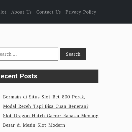
Slot
About Us
Contact Us
Privacy Policy
arch
:
ecent Posts
Bermain di Situs Slot Bet 800 Perak,
Modal Receh Tapi Bisa Cuan Beneran?
Slot Dragon Hatch Gacor: Rahasia Menang
Besar di Mesin Slot Modern