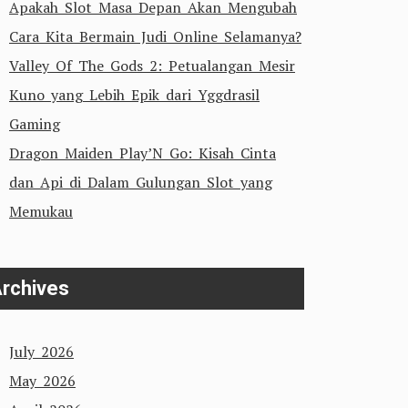
Apakah Slot Masa Depan Akan Mengubah
Cara Kita Bermain Judi Online Selamanya?
Valley Of The Gods 2: Petualangan Mesir
Kuno yang Lebih Epik dari Yggdrasil
Gaming
Dragon Maiden Play’N Go: Kisah Cinta
dan Api di Dalam Gulungan Slot yang
Memukau
rchives
July 2026
May 2026