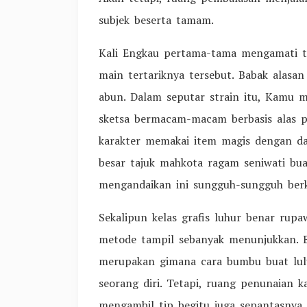
subjek beserta tamam.
Kali Engkau pertama-tama mengamati t
main tertariknya tersebut. Babak alasan
abun. Dalam seputar strain itu, Kamu
sketsa bermacam-macam berbasis alas per
karakter memakai item magis dengan d
besar tajuk mahkota ragam seniwati bua
mengandaikan ini sungguh-sungguh berk
Sekalipun kelas grafis luhur benar rup
metode tampil sebanyak menunjukkan. 
merupakan gimana cara bumbu buat lulus
seorang diri. Tetapi, ruang penunaian
mengambil tip begitu juga sepantasny