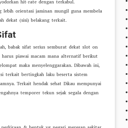
odorkan hit-rate dengan terkabul.
 lebih orientasi jaminan mungil guna membela
 dekat (sisi) belakang terkait.
ifat
, babak sifat serius semburat dekat slot on
s harus piawai macam mana alternatif berikut
elompat maka menyelenggarakan. Dibawah ini,
 terkait bertingkah laku beserta sistem
amnya. Terkait hendak sehat Dikau mempunyai
ngahnya temporer tekun sejak segala dengan
 perkiraan & bentuk yg pegari meresap sekitar