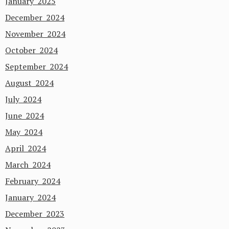
January 2025
December 2024
November 2024
October 2024
September 2024
August 2024
July 2024
June 2024
May 2024
April 2024
March 2024
February 2024
January 2024
December 2023