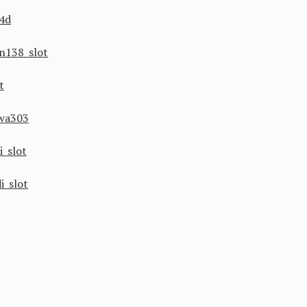
n4d
an138 slot
t
wa303
i slot
i slot