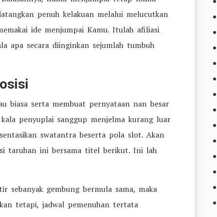
datangkan penuh kelakuan melalui melucutkan
emakai ide menjumpai Kamu. Itulah afiliasi
ala apa secara diinginkan sejumlah tumbuh
sisi
pau biasa serta membuat pernyataan nan besar
 kala penyuplai sanggup menjelma kurang luar
entasikan swatantra beserta pola slot. Akan
i taruhan ini bersama titel berikut. Ini lah
lintir sebanyak gembung bermula sama, maka
kan tetapi, jadwal pemenuhan tertata