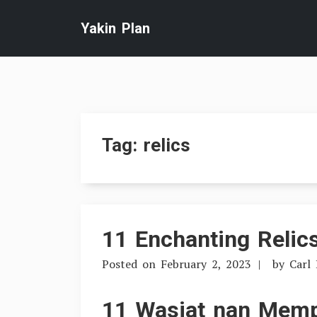
Skip
Yakin Plan
to
content
Tag:
relics
11 Enchanting Relic
Posted on
February 2, 2023
by
Carl
11 Wasiat nan Mem