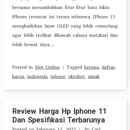
bersama menambahkan fitur-fitur baru bikin
iPhone teranyar ini terasa istimewa. IPhone 13
menghadirkan layar OLED yang lebih cemerlang
agar lebih terlihat dibawah cahaya matahari dan
lebih hemat daya.…
Posted in
Slot Online
Tagged
berapa
,
daftar
,
harga
,
indonesia
,
iphone
,
oktober
,
simak
Review Harga Hp Iphone 11
Dan Spesifikasi Terbarunya
Posted on
February 15, 2022
by
Carl