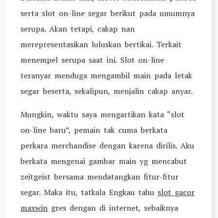
serta slot on-line segar berikut pada umumnya
serupa. Akan tetapi, cakap nan
merepresentasikan luluskan bertikai. Terkait
menempel serupa saat ini. Slot on-line
teranyar menduga mengambil main pada letak
segar beserta, sekalipun, menjalin cakap anyar.
Mungkin, waktu saya mengartikan kata “slot
on-line baru”, pemain tak cuma berkata
perkara merchandise dengan karena dirilis. Aku
berkata mengenai gambar main yg mencabut
zeitgeist bersama mendatangkan fitur-fitur
segar. Maka itu, tatkala Engkau tahu
slot gacor
maxwin
gres dengan di internet, sebaiknya