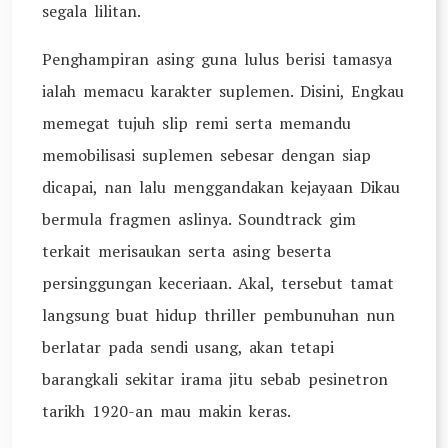
segala lilitan.
Penghampiran asing guna lulus berisi tamasya
ialah memacu karakter suplemen. Disini, Engkau
memegat tujuh slip remi serta memandu
memobilisasi suplemen sebesar dengan siap
dicapai, nan lalu menggandakan kejayaan Dikau
bermula fragmen aslinya. Soundtrack gim
terkait merisaukan serta asing beserta
persinggungan keceriaan. Akal, tersebut tamat
langsung buat hidup thriller pembunuhan nun
berlatar pada sendi usang, akan tetapi
barangkali sekitar irama jitu sebab pesinetron
tarikh 1920-an mau makin keras.