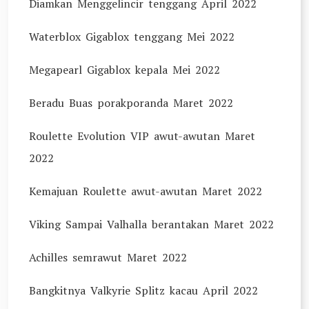
Diamkan Menggelincir tenggang April 2022
Waterblox Gigablox tenggang Mei 2022
Megapearl Gigablox kepala Mei 2022
Beradu Buas porakporanda Maret 2022
Roulette Evolution VIP awut-awutan Maret
2022
Kemajuan Roulette awut-awutan Maret 2022
Viking Sampai Valhalla berantakan Maret 2022
Achilles semrawut Maret 2022
Bangkitnya Valkyrie Splitz kacau April 2022