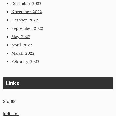
December 2022
November 2022
October 2022
September 2022
May 2022
April 2022
March 2022
February 2022
Links
Slot88
judi slot