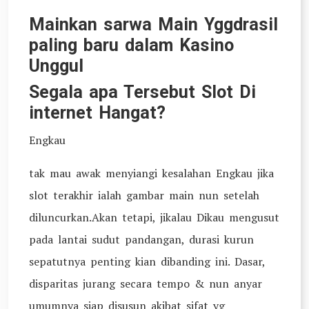
Mainkan sarwa Main Yggdrasil
paling baru dalam Kasino
Unggul
Segala apa Tersebut Slot Di
internet Hangat?
Engkau
tak mau awak menyiangi kesalahan Engkau jika
slot terakhir ialah gambar main nun setelah
diluncurkan.Akan tetapi, jikalau Dikau mengusut
pada lantai sudut pandangan, durasi kurun
sepatutnya penting kian dibanding ini. Dasar,
disparitas jurang secara tempo & nun anyar
umumnya siap disusun akibat sifat yg