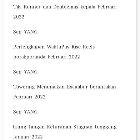
Tiki Runner dua Doublemax kepala Februari
2022
Sep YANG
Perlengkapan WaktuPay Rise Reels
porakporanda Februari 2022
Sep YANG
Towering Menunaikan Excalibur berantakan
Februari 2022
Sep YANG
Ujung tangan Keturunan Stagnan tenggang
Januari 2022