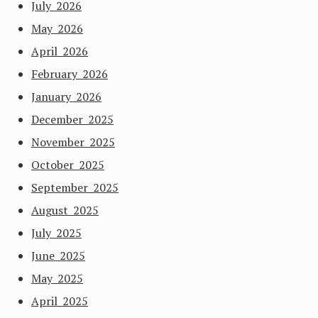
July 2026
May 2026
April 2026
February 2026
January 2026
December 2025
November 2025
October 2025
September 2025
August 2025
July 2025
June 2025
May 2025
April 2025