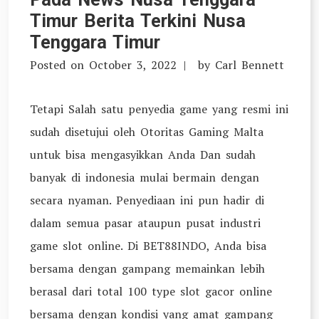
Timur Berita Terkini Nusa
Tenggara Timur
Posted on
October 3, 2022
by
Carl Bennett
Tetapi Salah satu penyedia game yang resmi ini
sudah disetujui oleh Otoritas Gaming Malta
untuk bisa mengasyikkan Anda Dan sudah
banyak di indonesia mulai bermain dengan
secara nyaman. Penyediaan ini pun hadir di
dalam semua pasar ataupun pusat industri
game slot online. Di BET88INDO, Anda bisa
bersama dengan gampang memainkan lebih
berasal dari total 100 type slot gacor online
bersama dengan kondisi yang amat gampang