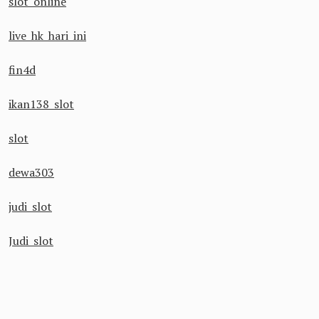
slot online
live hk hari ini
fin4d
ikan138 slot
slot
dewa303
judi slot
Judi slot