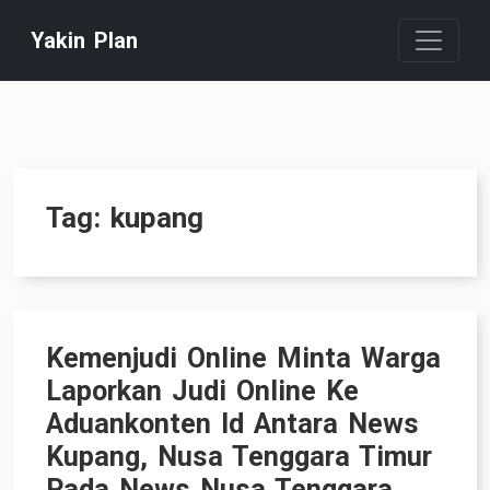
Skip
Yakin Plan
to
content
Tag:
kupang
Kemenjudi Online Minta Warga
Laporkan Judi Online Ke
Aduankonten Id Antara News
Kupang, Nusa Tenggara Timur
Pada News Nusa Tenggara