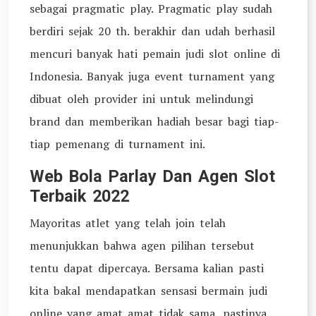
sebagai pragmatic play. Pragmatic play sudah
berdiri sejak 20 th. berakhir dan udah berhasil
mencuri banyak hati pemain judi slot online di
Indonesia. Banyak juga event turnament yang
dibuat oleh provider ini untuk melindungi
brand dan memberikan hadiah besar bagi tiap-
tiap pemenang di turnament ini.
Web Bola Parlay Dan Agen Slot
Terbaik 2022
Mayoritas atlet yang telah join telah
menunjukkan bahwa agen pilihan tersebut
tentu dapat dipercaya. Bersama kalian pasti
kita bakal mendapatkan sensasi bermain judi
online yang amat amat tidak sama, pastinya