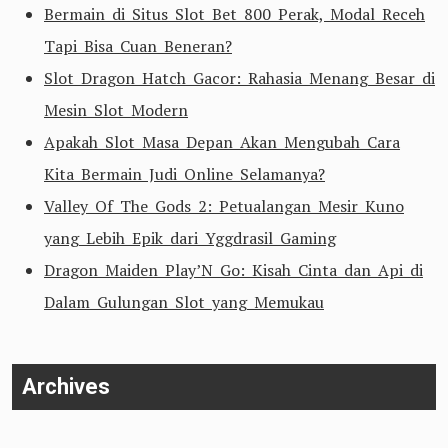
Bermain di Situs Slot Bet 800 Perak, Modal Receh
Tapi Bisa Cuan Beneran?
Slot Dragon Hatch Gacor: Rahasia Menang Besar di
Mesin Slot Modern
Apakah Slot Masa Depan Akan Mengubah Cara
Kita Bermain Judi Online Selamanya?
Valley Of The Gods 2: Petualangan Mesir Kuno
yang Lebih Epik dari Yggdrasil Gaming
Dragon Maiden Play’N Go: Kisah Cinta dan Api di
Dalam Gulungan Slot yang Memukau
Archives