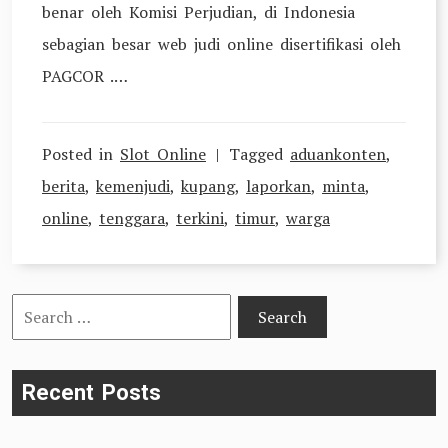
benar oleh Komisi Perjudian, di Indonesia
sebagian besar web judi online disertifikasi oleh
PAGCOR .…
Posted in
Slot Online
Tagged
aduankonten
,
berita
,
kemenjudi
,
kupang
,
laporkan
,
minta
,
online
,
tenggara
,
terkini
,
timur
,
warga
Search
for:
Recent Posts