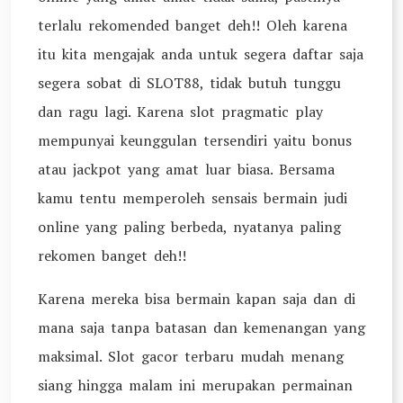
terlalu rekomended banget deh!! Oleh karena
itu kita mengajak anda untuk segera daftar saja
segera sobat di SLOT88, tidak butuh tunggu
dan ragu lagi. Karena slot pragmatic play
mempunyai keunggulan tersendiri yaitu bonus
atau jackpot yang amat luar biasa. Bersama
kamu tentu memperoleh sensais bermain judi
online yang paling berbeda, nyatanya paling
rekomen banget deh!!
Karena mereka bisa bermain kapan saja dan di
mana saja tanpa batasan dan kemenangan yang
maksimal. Slot gacor terbaru mudah menang
siang hingga malam ini merupakan permainan