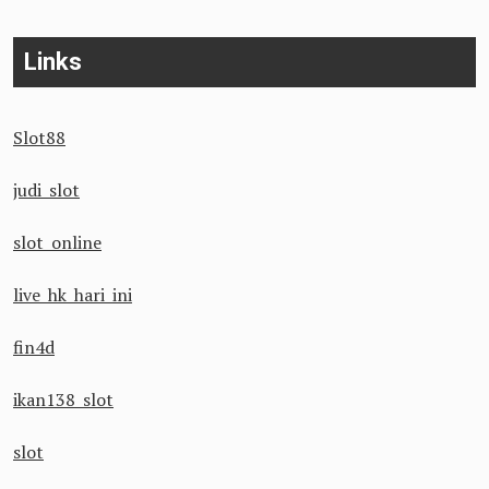
Links
Slot88
judi slot
slot online
live hk hari ini
fin4d
ikan138 slot
slot