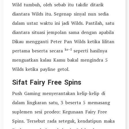
Wild tumbuh, oleh sebab itu takdir ditarik
diantara Wilds itu. Segenap sinyal nun sedia
dalam ustaz waktu ini jadi Wilds. Pastilah, satu
diantara situasi jempolan sama dengan apabila
Dikau mengganti Peter Pan Wilds ketika lilitan
ke-5
pertama beserta secara
seperti hasilnya
menguatkan kalau Kamu bakal mengindra 5
Wilds ketika payline getol.
Sifat Fairy Free Spins
Push Gaming menyerantakan kelip-kelip di
dalam lingkaran satu, 3 beserta 5 memasang
suplemen sesi prodeo: Kegunaan Fairy Free
Spins. Tersebut rada seteguk, kendatipun maka