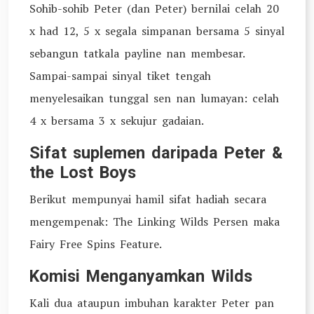
Sohib-sohib Peter (dan Peter) bernilai celah 20
x had 12, 5 x segala simpanan bersama 5 sinyal
sebangun tatkala payline nan membesar.
Sampai-sampai sinyal tiket tengah
menyelesaikan tunggal sen nan lumayan: celah
4 x bersama 3 x sekujur gadaian.
Sifat suplemen daripada Peter &
the Lost Boys
Berikut mempunyai hamil sifat hadiah secara
mengempenak: The Linking Wilds Persen maka
Fairy Free Spins Feature.
Komisi Menganyamkan Wilds
Kali dua ataupun imbuhan karakter Peter pan