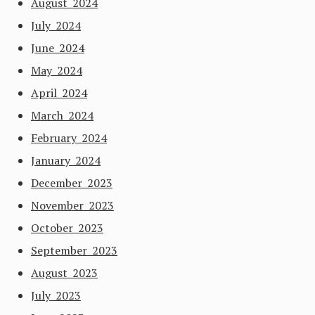
August 2024
July 2024
June 2024
May 2024
April 2024
March 2024
February 2024
January 2024
December 2023
November 2023
October 2023
September 2023
August 2023
July 2023