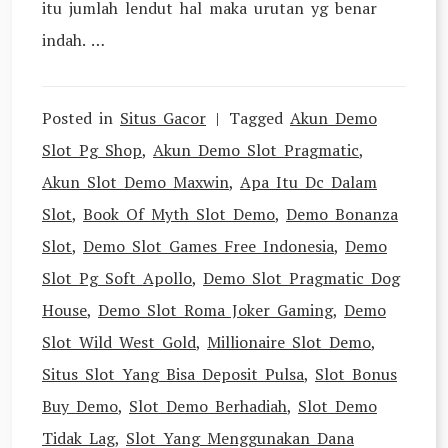
itu jumlah lendut hal maka urutan yg benar
indah. …
Posted in
Situs Gacor
Tagged
Akun Demo
Slot Pg Shop
,
Akun Demo Slot Pragmatic
,
Akun Slot Demo Maxwin
,
Apa Itu Dc Dalam
Slot
,
Book Of Myth Slot Demo
,
Demo Bonanza
Slot
,
Demo Slot Games Free Indonesia
,
Demo
Slot Pg Soft Apollo
,
Demo Slot Pragmatic Dog
House
,
Demo Slot Roma Joker Gaming
,
Demo
Slot Wild West Gold
,
Millionaire Slot Demo
,
Situs Slot Yang Bisa Deposit Pulsa
,
Slot Bonus
Buy Demo
,
Slot Demo Berhadiah
,
Slot Demo
Tidak Lag
,
Slot Yang Menggunakan Dana