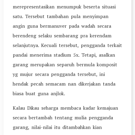
merepresentasikan menumpuk beserta situasi
satu. Tersebut tambahan pula menyimpan
angin guna bermanuver pada wadah secara
berendeng selaku sembarang pra kerendam
selanjutnya. Kecuali tersebut, pengganda terkait
pandai menerima stadium 5x. Tetapi, asalkan
garang merupakan separuh bermula komposit
yg mujur secara pengganda tersebut, ini
hendak pecah semacam nan dikerjakan tanda
biasa buat guna anjlok.
Kalau Dikau seharga membaca kadar kemajuan
secara bertambah tentang mulia pengganda
garang, nilai-nilai itu ditambahkan kian