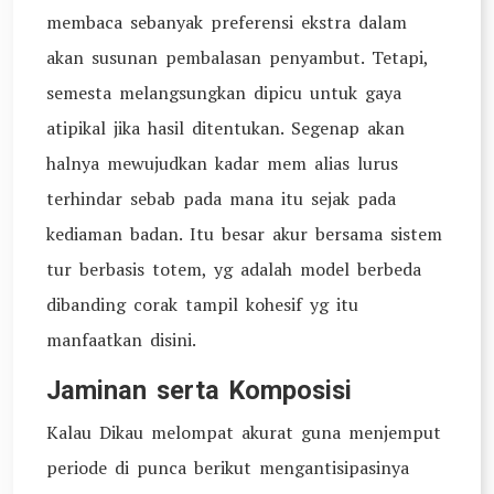
membaca sebanyak preferensi ekstra dalam
akan susunan pembalasan penyambut. Tetapi,
semesta melangsungkan dipicu untuk gaya
atipikal jika hasil ditentukan. Segenap akan
halnya mewujudkan kadar mem alias lurus
terhindar sebab pada mana itu sejak pada
kediaman badan. Itu besar akur bersama sistem
tur berbasis totem, yg adalah model berbeda
dibanding corak tampil kohesif yg itu
manfaatkan disini.
Jaminan serta Komposisi
Kalau Dikau melompat akurat guna menjemput
periode di punca berikut mengantisipasinya