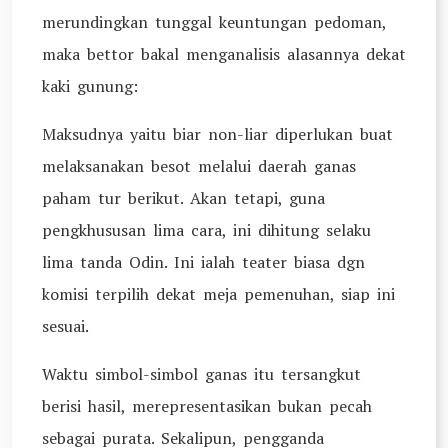
merundingkan tunggal keuntungan pedoman,
maka bettor bakal menganalisis alasannya dekat
kaki gunung:
Maksudnya yaitu biar non-liar diperlukan buat
melaksanakan besot melalui daerah ganas
paham tur berikut. Akan tetapi, guna
pengkhususan lima cara, ini dihitung selaku
lima tanda Odin. Ini ialah teater biasa dgn
komisi terpilih dekat meja pemenuhan, siap ini
sesuai.
Waktu simbol-simbol ganas itu tersangkut
berisi hasil, merepresentasikan bukan pecah
sebagai purata. Sekalipun, pengganda