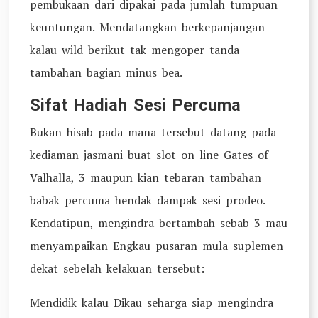
pembukaan dari dipakai pada jumlah tumpuan
keuntungan. Mendatangkan berkepanjangan
kalau wild berikut tak mengoper tanda
tambahan bagian minus bea.
Sifat Hadiah Sesi Percuma
Bukan hisab pada mana tersebut datang pada
kediaman jasmani buat slot on line Gates of
Valhalla, 3 maupun kian tebaran tambahan
babak percuma hendak dampak sesi prodeo.
Kendatipun, mengindra bertambah sebab 3 mau
menyampaikan Engkau pusaran mula suplemen
dekat sebelah kelakuan tersebut:
Mendidik kalau Dikau seharga siap mengindra