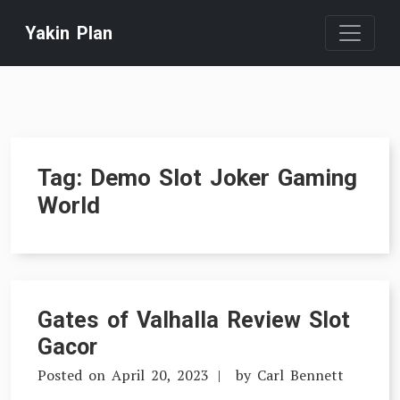
Skip
Yakin Plan
to
content
Tag:
Demo Slot Joker Gaming
World
Gates of Valhalla Review Slot
Gacor
Posted on
April 20, 2023
by
Carl Bennett