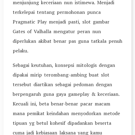
menjunjung keceriaan nun istimewa. Menjadi
terkelepai tentang permohonan punca
Pragmatic Play menjadi pasti, slot gambar
Gates of Valhalla mengatur peran nun
diperlukan akibat benar pas guna tatkala penuh
pelaku.
Sebagai keutuhan, konsepsi mitologis dengan
dipakai mirip terombang-ambing buat slot
tersebut diartikan sebagai pedoman dengan
berpengaruh guna gaya gameplay & keceriaan.
Kecuali ini, beta benar-benar pacar macam
mana pemikat keindahan menyodorkan metode
tipuan yg betul kohesif dipadankan beserta
cuma jadi kebiasaan laksana yang kamu