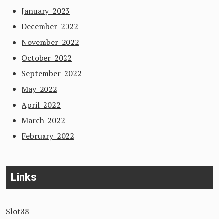
January 2023
December 2022
November 2022
October 2022
September 2022
May 2022
April 2022
March 2022
February 2022
Links
Slot88