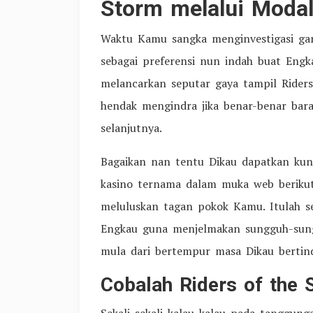
Storm melalui Moda
Waktu Kamu sangka menginvestigasi gam
sebagai preferensi nun indah buat Eng
melancarkan seputar gaya tampil Rider
hendak mengindra jika benar-benar bara
selanjutnya.
Bagaikan nan tentu Dikau dapatkan kun
kasino ternama dalam muka web berikut
meluluskan tagan pokok Kamu. Itulah s
Engkau guna menjelmakan sungguh-sun
mula dari bertempur masa Dikau bertind
Cobalah Riders of the