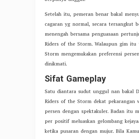
Setelah itu, pemeran benar bakal menyu
cagaran yg normal, secara tersangkut be
menengah bersama penguasaan pertunju
Riders of the Storm. Walaupun gim itu 
Storm mengemukakan preferensi persen
dinikmati.
Sifat Gameplay
Satu diantara sudut unggul nan bakal D
Riders of the Storm dekat pekarangan 
persen dengan spektakuler. Badan itu m
per positif meluaskan gelombang keja
ketika pusaran dengan mujur. Bila Kam