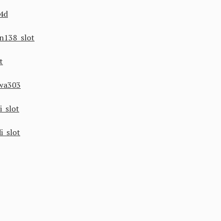
n4d
an138 slot
t
wa303
i slot
i slot