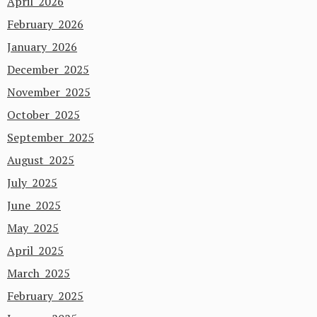
April 2026
February 2026
January 2026
December 2025
November 2025
October 2025
September 2025
August 2025
July 2025
June 2025
May 2025
April 2025
March 2025
February 2025