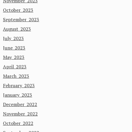
November 2023
October 2023
September 2023
August 2023
July 2023
June 2023
May 2023
April 2023
March 2023
February 2023
January 2023
December 2022
November 2022
October 2022