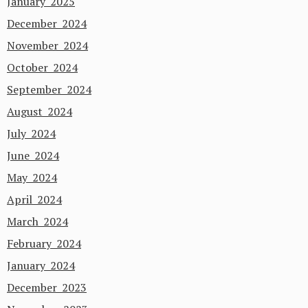
January 2025
December 2024
November 2024
October 2024
September 2024
August 2024
July 2024
June 2024
May 2024
April 2024
March 2024
February 2024
January 2024
December 2023