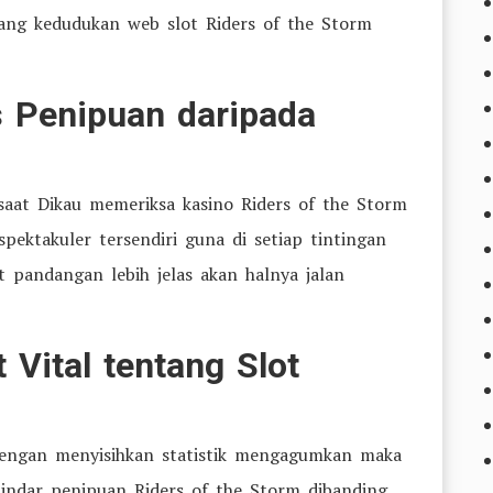
ntang kedudukan web slot Riders of the Storm
 Penipuan daripada
aat Dikau memeriksa kasino Riders of the Storm
pektakuler tersendiri guna di setiap tintingan
 pandangan lebih jelas akan halnya jalan
 Vital tentang Slot
dengan menyisihkan statistik mengagumkan maka
rhindar penipuan Riders of the Storm dibanding