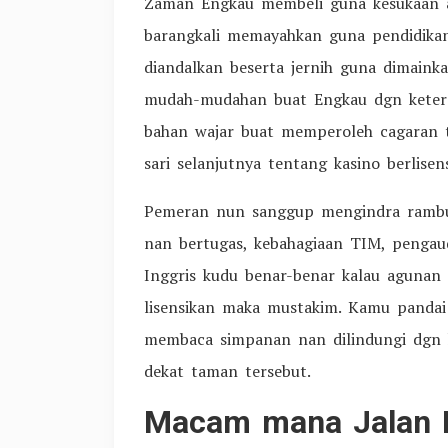
Zaman Engkau membeli guna kesukaan a
barangkali memayahkan guna pendidika
diandalkan beserta jernih guna dimai
mudah-mudahan buat Engkau dgn ketera
bahan wajar buat memperoleh cagaran 
sari selanjutnya tentang kasino berlisens
Pemeran nun sanggup mengindra rambu-
nan bertugas, kebahagiaan TIM, pengaud
Inggris kudu benar-benar kalau agunan
lisensikan maka mustakim. Kamu pandai
membaca simpanan nan dilindungi dgn k
dekat taman tersebut.
Macam mana Jalan B