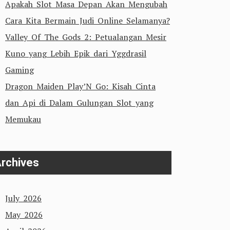
Apakah Slot Masa Depan Akan Mengubah
Cara Kita Bermain Judi Online Selamanya?
Valley Of The Gods 2: Petualangan Mesir
Kuno yang Lebih Epik dari Yggdrasil
Gaming
Dragon Maiden Play’N Go: Kisah Cinta
dan Api di Dalam Gulungan Slot yang
Memukau
rchives
July 2026
May 2026