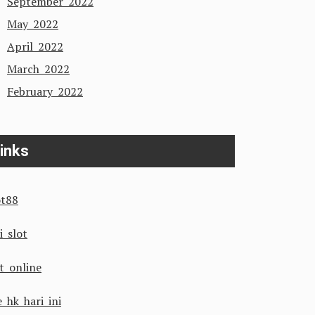
September 2022
May 2022
April 2022
March 2022
February 2022
inks
ot88
i slot
ot online
e hk hari ini