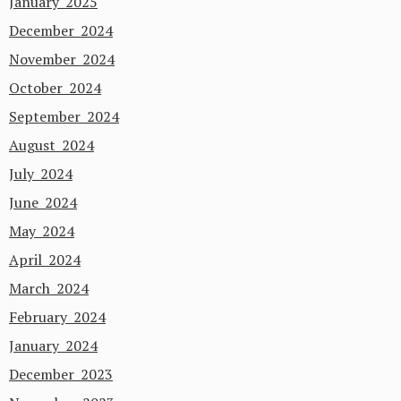
January 2025
December 2024
November 2024
October 2024
September 2024
August 2024
July 2024
June 2024
May 2024
April 2024
March 2024
February 2024
January 2024
December 2023