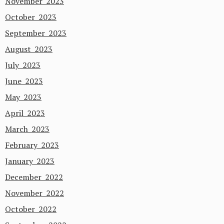
November 2023
October 2023
September 2023
August 2023
July 2023
June 2023
May 2023
April 2023
March 2023
February 2023
January 2023
December 2022
November 2022
October 2022