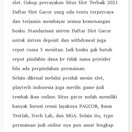
slot. Cukup percayakan Situs Slot Terbaik 2021
Daftar Slot Gacor yang uda tentu terpercaya
dan terjamin membayar semua kemenangan
bosku. Standarisasi sistem Daftar Slot Gacor
untuk sistem deposit dan withdrawal juga
cepat cuma 3 menitan. Jadi bosku gak butuh
repot pindahin dana ke tidak sama provider
bila ada perpindahan permainan.
Selain dikenal melalui produk mesin slot,
playtech indonesia juga merilis game judi
tembak ikan online. Situs gacor sudah memiliki
banyak lisensi resmi layaknya PAGCOR, Bmm
Testlab, Itech Lab, dan MGA. Selain itu, type
permainan judi online nya pun amat lengkap