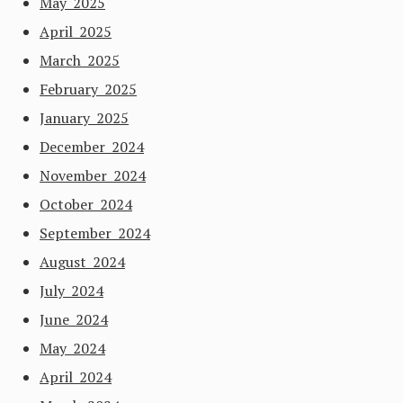
May 2025
April 2025
March 2025
February 2025
January 2025
December 2024
November 2024
October 2024
September 2024
August 2024
July 2024
June 2024
May 2024
April 2024