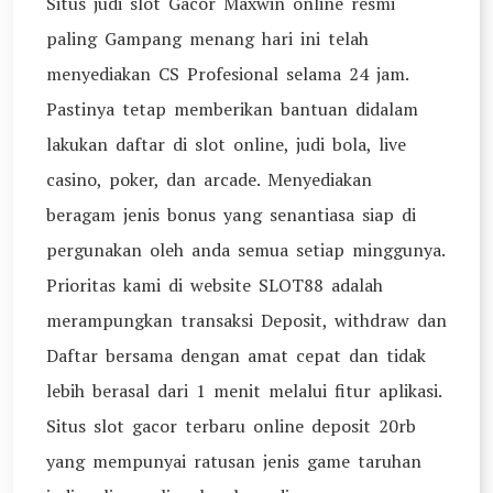
Situs judi slot Gacor Maxwin online resmi
paling Gampang menang hari ini telah
menyediakan CS Profesional selama 24 jam.
Pastinya tetap memberikan bantuan didalam
lakukan daftar di slot online, judi bola, live
casino, poker, dan arcade. Menyediakan
beragam jenis bonus yang senantiasa siap di
pergunakan oleh anda semua setiap minggunya.
Prioritas kami di website SLOT88 adalah
merampungkan transaksi Deposit, withdraw dan
Daftar bersama dengan amat cepat dan tidak
lebih berasal dari 1 menit melalui fitur aplikasi.
Situs slot gacor terbaru online deposit 20rb
yang mempunyai ratusan jenis game taruhan