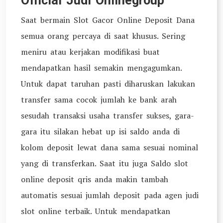
Official Judi Onlinegroup
Saat bermain Slot Gacor Online Deposit Dana
semua orang percaya di saat khusus. Sering
meniru atau kerjakan modifikasi buat
mendapatkan hasil semakin mengagumkan.
Untuk dapat taruhan pasti diharuskan lakukan
transfer sama cocok jumlah ke bank arah
sesudah transaksi usaha transfer sukses, gara-
gara itu silakan hebat up isi saldo anda di
kolom deposit lewat dana sama sesuai nominal
yang di transferkan. Saat itu juga Saldo slot
online deposit qris anda makin tambah
automatis sesuai jumlah deposit pada agen judi
slot online terbaik. Untuk mendapatkan