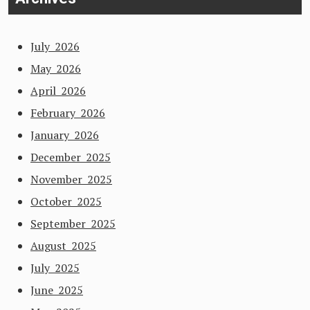
July 2026
May 2026
April 2026
February 2026
January 2026
December 2025
November 2025
October 2025
September 2025
August 2025
July 2025
June 2025