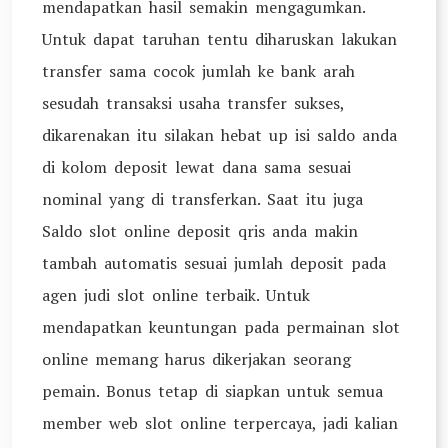
mendapatkan hasil semakin mengagumkan.
Untuk dapat taruhan tentu diharuskan lakukan
transfer sama cocok jumlah ke bank arah
sesudah transaksi usaha transfer sukses,
dikarenakan itu silakan hebat up isi saldo anda
di kolom deposit lewat dana sama sesuai
nominal yang di transferkan. Saat itu juga
Saldo slot online deposit qris anda makin
tambah automatis sesuai jumlah deposit pada
agen judi slot online terbaik. Untuk
mendapatkan keuntungan pada permainan slot
online memang harus dikerjakan seorang
pemain. Bonus tetap di siapkan untuk semua
member web slot online terpercaya, jadi kalian