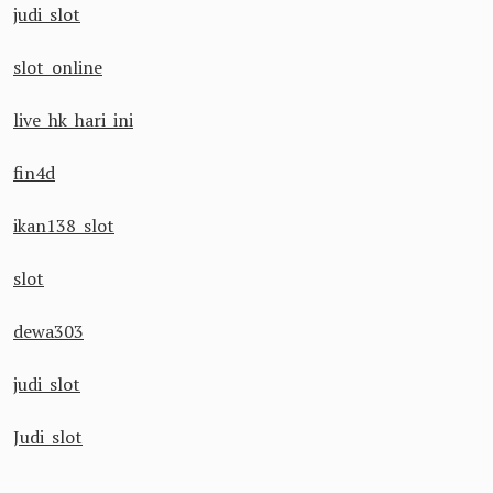
judi slot
slot online
live hk hari ini
fin4d
ikan138 slot
slot
dewa303
judi slot
Judi slot