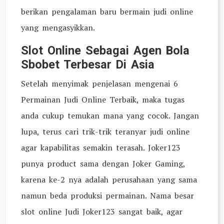
berikan pengalaman baru bermain judi online
yang mengasyikkan.
Slot Online Sebagai Agen Bola
Sbobet Terbesar Di Asia
Setelah menyimak penjelasan mengenai 6
Permainan Judi Online Terbaik, maka tugas
anda cukup temukan mana yang cocok. Jangan
lupa, terus cari trik-trik teranyar judi online
agar kapabilitas semakin terasah. Joker123
punya product sama dengan Joker Gaming,
karena ke-2 nya adalah perusahaan yang sama
namun beda produksi permainan. Nama besar
slot online Judi Joker123 sangat baik, agar