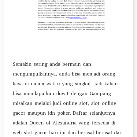
Semakin sering anda bermain dan
mengumpulkannya, anda bisa menjadi orang
kaya di dalam waktu yang singkat. Jadi kalian
bisa mendapatkan duwit dengan Gampang
misalkan melalui judi online slot, slot online
gacor maupun idn poker. Daftar selanjutnya
adalah Queen of Alexandria yang tersedia di
web slot gacor hari ini dan berasal berasal dari