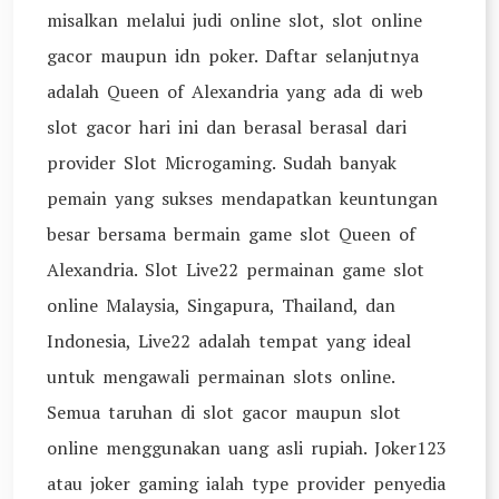
misalkan melalui judi online slot, slot online
gacor maupun idn poker. Daftar selanjutnya
adalah Queen of Alexandria yang ada di web
slot gacor hari ini dan berasal berasal dari
provider Slot Microgaming. Sudah banyak
pemain yang sukses mendapatkan keuntungan
besar bersama bermain game slot Queen of
Alexandria. Slot Live22 permainan game slot
online Malaysia, Singapura, Thailand, dan
Indonesia, Live22 adalah tempat yang ideal
untuk mengawali permainan slots online.
Semua taruhan di slot gacor maupun slot
online menggunakan uang asli rupiah. Joker123
atau joker gaming ialah type provider penyedia