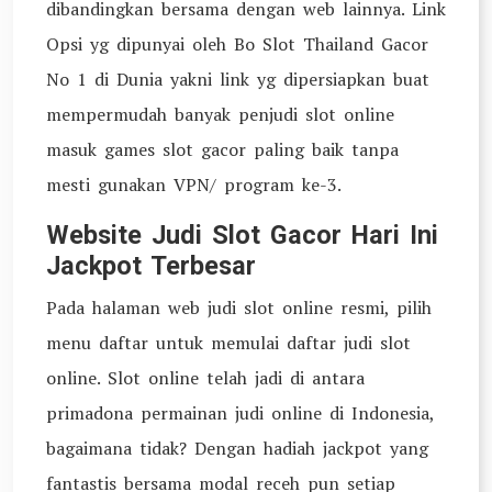
dibandingkan bersama dengan web lainnya. Link
Opsi yg dipunyai oleh Bo Slot Thailand Gacor
No 1 di Dunia yakni link yg dipersiapkan buat
mempermudah banyak penjudi slot online
masuk games slot gacor paling baik tanpa
mesti gunakan VPN/ program ke-3.
Website Judi Slot Gacor Hari Ini
Jackpot Terbesar
Pada halaman web judi slot online resmi, pilih
menu daftar untuk memulai daftar judi slot
online. Slot online telah jadi di antara
primadona permainan judi online di Indonesia,
bagaimana tidak? Dengan hadiah jackpot yang
fantastis bersama modal receh pun setiap