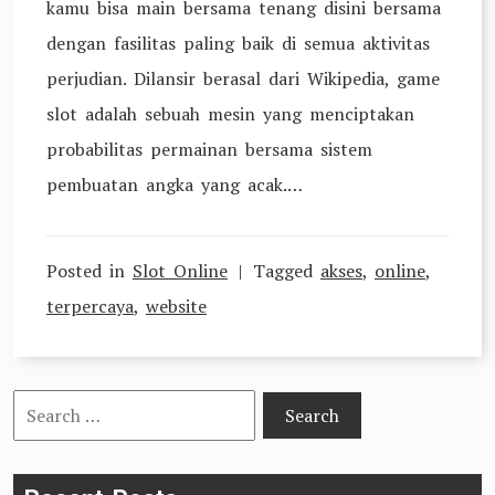
kamu bisa main bersama tenang disini bersama
dengan fasilitas paling baik di semua aktivitas
perjudian. Dilansir berasal dari Wikipedia, game
slot adalah sebuah mesin yang menciptakan
probabilitas permainan bersama sistem
pembuatan angka yang acak.…
Posted in
Slot Online
Tagged
akses
,
online
,
terpercaya
,
website
Search
for: