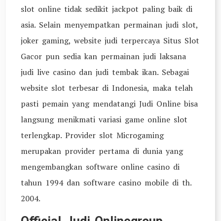
slot online tidak sedikit jackpot paling baik di
asia. Selain menyempatkan permainan judi slot,
joker gaming, website judi terpercaya Situs Slot
Gacor pun sedia kan permainan judi laksana
judi live casino dan judi tembak ikan. Sebagai
website slot terbesar di Indonesia, maka telah
pasti pemain yang mendatangi Judi Online bisa
langsung menikmati variasi game online slot
terlengkap. Provider slot Microgaming
merupakan provider pertama di dunia yang
mengembangkan software online casino di
tahun 1994 dan software casino mobile di th.
2004.