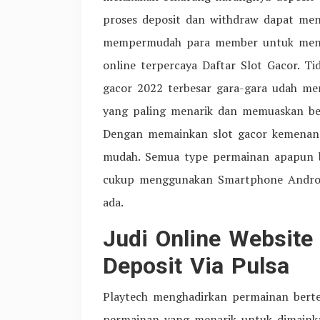
proses deposit dan withdraw dapat men
mempermudah para member untuk menik
online terpercaya Daftar Slot Gacor. Tid
gacor 2022 terbesar gara-gara udah men
yang paling menarik dan memuaskan be
Dengan memainkan slot gacor kemenan
mudah. Semua type permainan apapun 
cukup menggunakan Smartphone Android
ada.
Judi Online Website
Deposit Via Pulsa
Playtech menghadirkan permainan berte
permainan yang menarik untuk dimaink