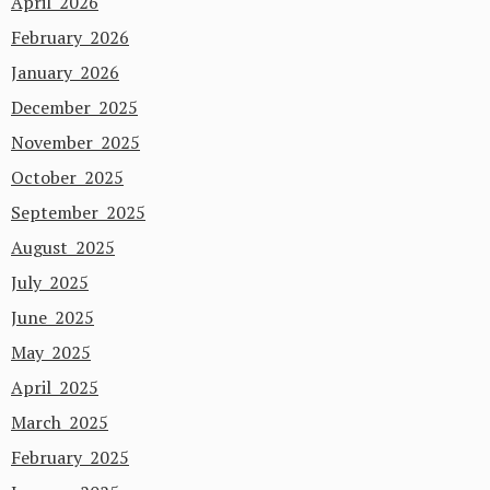
April 2026
February 2026
January 2026
December 2025
November 2025
October 2025
September 2025
August 2025
July 2025
June 2025
May 2025
April 2025
March 2025
February 2025