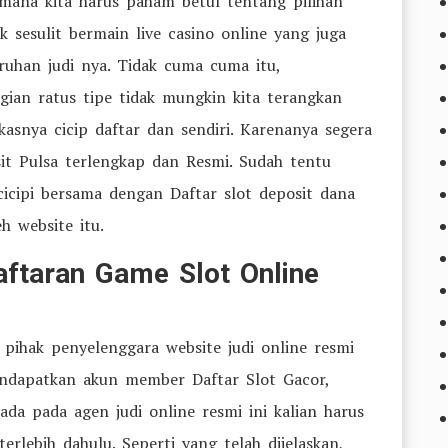
dimana kita harus paham betul tentang pilihan
k sesulit bermain live casino online yang juga
ruhan judi nya. Tidak cuma cuma itu,
gian ratus tipe tidak mungkin kita terangkan
kasnya cicip daftar dan sendiri. Karenanya segera
sit Pulsa terlengkap dan Resmi. Sudah tentu
cicipi bersama dengan Daftar slot deposit dana
 website itu.
ftaran Game Slot Online
 pihak penyelenggara website judi online resmi
mendapatkan akun member Daftar Slot Gacor,
a pada agen judi online resmi ini kalian harus
rlebih dahulu. Seperti yang telah dijelaskan,