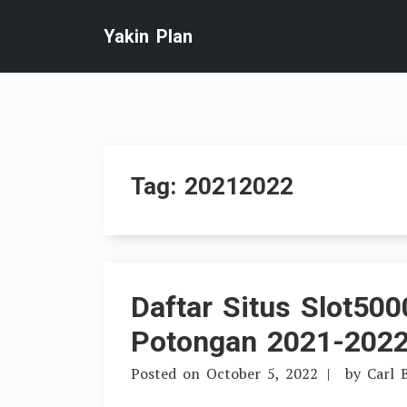
Skip
Yakin Plan
to
content
Tag:
20212022
Daftar Situs Slot50
Potongan 2021-202
Posted on
October 5, 2022
by
Carl 