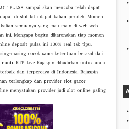
 SLOT PULSA sampai akan mencoba telah dapat
apat di slot kita dapat kalian peroleh. Momen
 kalian semuanya yang mau main di web web
gan ini. Mengapa begitu dikarenakan tiap momen
ine deposit pulsa ini 100% real tak tipu,
ing-masing cocok sama ketentuan berasal dari
nanti. RTP Live Rajaspin dihadirkan untuk anda
terbaik dan terpercaya di Indonesia. Rajaspin
an terlengkap dan provider slot gacor
line menyatukan provider judi slot online paling
A