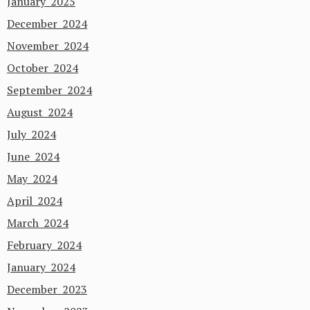
January 2025
December 2024
November 2024
October 2024
September 2024
August 2024
July 2024
June 2024
May 2024
April 2024
March 2024
February 2024
January 2024
December 2023