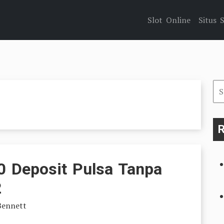
Slot Online
Situs 
Se
for
R
00 Deposit Pulsa Tanpa
2
Bennett