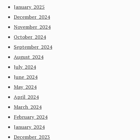
January 2025
December 2024
November 2024
October 2024
September 2024
August 2024
July 2024
June 2024
May 2024
April 2024
March 2024
February 2024
January 2024
December 2023