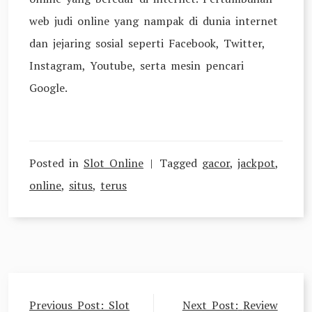
web judi online yang nampak di dunia internet
dan jejaring sosial seperti Facebook, Twitter,
Instagram, Youtube, serta mesin pencari
Google.
Posted in
Slot Online
Tagged
gacor
,
jackpot
,
online
,
situs
,
terus
Post
Previous Post:
Slot
Next Post:
Review