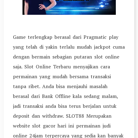
Game terlengkap berasal dari Pragmatic play
yang telah di yakin terlalu mudah jackpot cuma
dengan bermain sebagian putaran slot online
saja. Slot Online Terbaru menyajikan cara
permainan yang mudah bersama transaksi
tanpa ribet. Anda bisa menjauhi masalah
berasal dari Bank Offline kala sedang malam,
jadi transaksi anda bisa terus berjalan untuk
deposit dan withdraw. SLOT88 Merupakan
website slot gacor hari ini permainan judi
online 24jam terpercaya yang sedia kan banyak