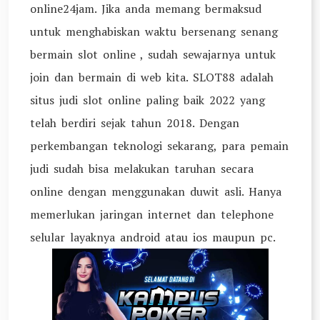
online24jam. Jika anda memang bermaksud
untuk menghabiskan waktu bersenang senang
bermain slot online , sudah sewajarnya untuk
join dan bermain di web kita. SLOT88 adalah
situs judi slot online paling baik 2022 yang
telah berdiri sejak tahun 2018. Dengan
perkembangan teknologi sekarang, para pemain
judi sudah bisa melakukan taruhan secara
online dengan menggunakan duwit asli. Hanya
memerlukan jaringan internet dan telephone
selular layaknya android atau ios maupun pc.