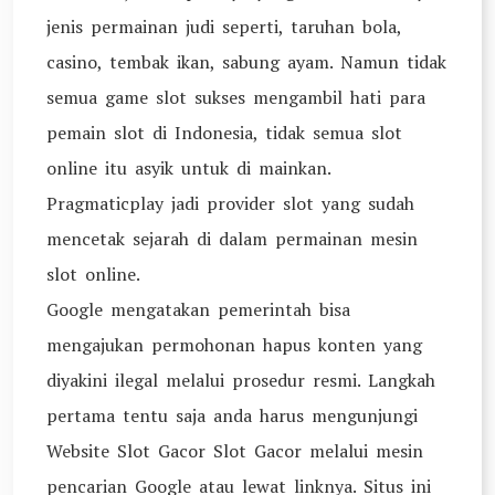
jenis permainan judi seperti, taruhan bola,
casino, tembak ikan, sabung ayam. Namun tidak
semua game slot sukses mengambil hati para
pemain slot di Indonesia, tidak semua slot
online itu asyik untuk di mainkan.
Pragmaticplay jadi provider slot yang sudah
mencetak sejarah di dalam permainan mesin
slot online.
Google mengatakan pemerintah bisa
mengajukan permohonan hapus konten yang
diyakini ilegal melalui prosedur resmi. Langkah
pertama tentu saja anda harus mengunjungi
Website Slot Gacor Slot Gacor melalui mesin
pencarian Google atau lewat linknya. Situs ini