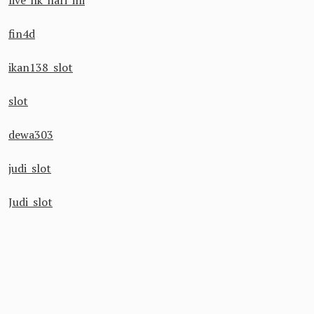
fin4d
ikan138 slot
slot
dewa303
judi slot
Judi slot