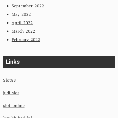
September 2022
May 2022
April 2022
March 2022
February 2022
Links
Slot88
judi slot
slot online
live hk hari ini