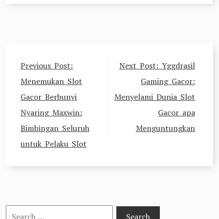
Post
Previous Post:
Next Post:
Yggdrasil
navigation
Menemukan Slot
Gaming Gacor:
Gacor Berbunyi
Menyelami Dunia Slot
Nyaring Maxwin:
Gacor apa
Bimbingan Seluruh
Menguntungkan
untuk Pelaku Slot
Search