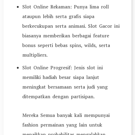
Slot Online Rekaman: Punya lima roll
ataupun lebih serta grafis siapa
berkecukupan serta animasi. Slot Gacor ini
biasanya memberikan berbagai feature
bonus seperti bebas spins, wilds, serta
multipliers.
Slot Online Progresif: Jenis slot ini
memiliki hadiah besar siapa lanjut
meningkat bersamaan serta judi yang
ditempatkan dengan partisipan.
Mereka Semua banyak kali mempunyai
fashion permainan yang lain untuk
menaikkan probabilitas mengalahkan