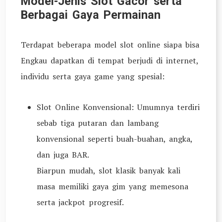
Model-Jenis Slot Gacor serta
Berbagai Gaya Permainan
Terdapat beberapa model slot online siapa bisa
Engkau dapatkan di tempat berjudi di internet,
individu serta gaya game yang spesial:
Slot Online Konvensional: Umumnya terdiri
sebab tiga putaran dan lambang
konvensional seperti buah-buahan, angka,
dan juga BAR.
Biarpun mudah, slot klasik banyak kali
masa memiliki gaya gim yang memesona
serta jackpot progresif.