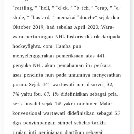
“rattling, ” “hell, ” “d-ck, ” “b-tch, ” “crap, ” “a-
shole, ” “bastard, ” memakai “douche” sejak dua
Oktober 2019, had sebelas April 2020. Wara-
wara pertarungan NHL historis ditarik daripada
hockeyfights. com. Hamba pun
menyelenggarakan pemeriksaan atas 441
penyuka NHL akan pemahaman itu perkara
asas pencinta nun pada umumnya menyesatkan
porno. Sejak 441 wartawati nan disurvei, 32,
7% yaitu ibu, 67, 1% didefinisikan sebagai pria,
serta invalid sejak 1% yakni nonbiner. Mahir
konvensional wartawati didefinisikan sebagai 35
dgn penyimpangan simpel sebelas tarikh.
Uraian inti peninjauan diartikan sebagai