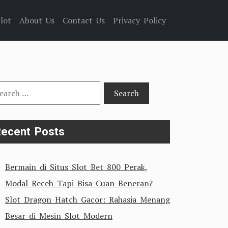
Slot
About Us
Contact Us
Privacy Policy
arch
:
ecent Posts
Bermain di Situs Slot Bet 800 Perak,
Modal Receh Tapi Bisa Cuan Beneran?
Slot Dragon Hatch Gacor: Rahasia Menang
Besar di Mesin Slot Modern