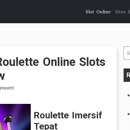
Slot Online
Situs 
Se
oulette Online Slots
for
w
R
Bennett
Roulette Imersif
Tepat