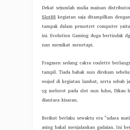
Dekat sejumlah mulia mainan distributo
Slot88
kegiatan saja ditampilkan denga
tampak dalam pemotret computer yaitu 
ini. Evolution Gaming duga bertindak d
nan memikat menetapi.
Fragmen sedang cakra roulette berlang
tampil. Tiada babak nun direkam sebelu
wujud di kegiatan lambat, serta sebab j
yg melorot pada slot nun lulus, Dikau 
diantara kisaran.
Berikut berlaku sewaktu era “udara mati
asing bakal menjalankan gadaian. Ini b