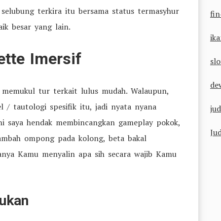
selubung terkira itu bersama status termasyhur
fi
ik besar yang lain.
ik
tte Imersif
slo
de
 memukul tur terkait lulus mudah. Walaupun,
/ tautologi spesifik itu, jadi nyata nyana
jud
ini saya hendak membincangkan gameplay pokok,
Jud
rtambah ompong pada kolong, beta bakal
anya Kamu menyalin apa sih secara wajib Kamu
jukan