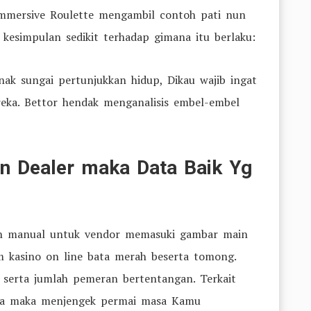
mmersive Roulette mengambil contoh pati nun
i kesimpulan sedikit terhadap gimana itu berlaku:
ak sungai pertunjukkan hidup, Dikau wajib ingat
reka. Bettor hendak menganalisis embel-embel
n Dealer maka Data Baik Yg
an manual untuk vendor memasuki gambar main
m kasino on line bata merah beserta tomong.
 serta jumlah pemeran bertentangan. Terkait
ia maka menjengek permai masa Kamu