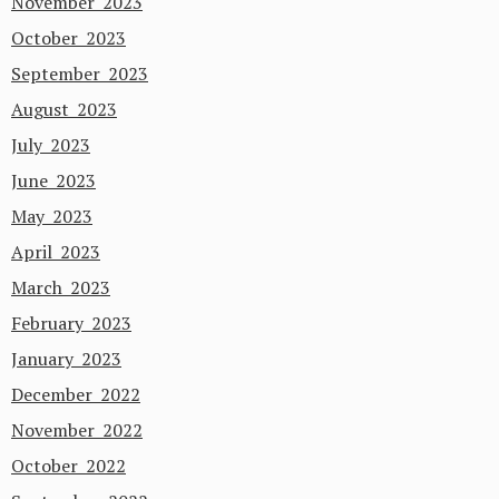
November 2023
October 2023
September 2023
August 2023
July 2023
June 2023
May 2023
April 2023
March 2023
February 2023
January 2023
December 2022
November 2022
October 2022