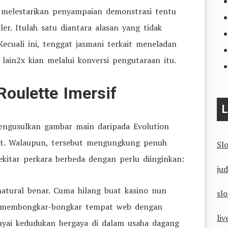
u melestarikan penyampaian demonstrasi tentu
er. Itulah satu diantara alasan yang tidak
cuali ini, tenggat jasmani terkait meneladan
 lain2x kian melalui konversi pengutaraan itu.
Roulette Imersif
L
engusulkan gambar main daripada Evolution
it. Walaupun, tersebut mengungkung penuh
Sl
ekitar perkara berbeda dengan perlu diinginkan:
jud
atural benar. Cuma hilang buat kasino nun
sl
aja membongkar-bongkar tempat web dengan
liv
yai kedudukan bergaya di dalam usaha dagang