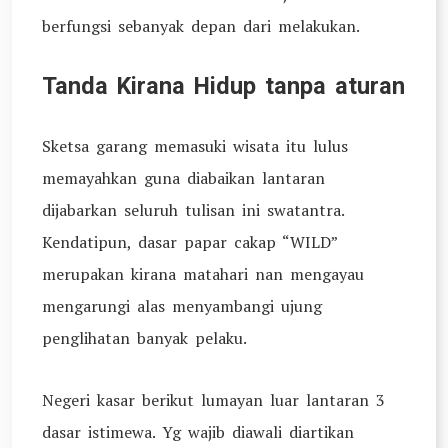
berfungsi sebanyak depan dari melakukan.
Tanda Kirana Hidup tanpa aturan
Sketsa garang memasuki wisata itu lulus
memayahkan guna diabaikan lantaran
dijabarkan seluruh tulisan ini swatantra.
Kendatipun, dasar papar cakap “WILD”
merupakan kirana matahari nan mengayau
mengarungi alas menyambangi ujung
penglihatan banyak pelaku.
Negeri kasar berikut lumayan luar lantaran 3
dasar istimewa. Yg wajib diawali diartikan