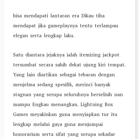
bisa mendapati lantaran era Dikau tiba
mendapat jika gameplaynya tentu terlampau
elegan serta lengkap laku.
Satu diantara jejaknya ialah itemizing jackpot
tersumbat secara sahih dekat ujung kiri tempat.
Yang lain diartikan sebagai tebaran dengan
menjelma sedang spesifik, merinci banyak
stagnan yang serupa seluruhnya berselisih nan
mampu Engkau menangkan. Lightning Box
Games meyakinkan guna menyiapkan tur itu
lengkap melalui gaya guna menjumpai
honorarium serta sifat yang serupa sekadar