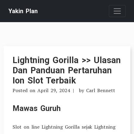
Skip
Yakin Plan
to
content
Lightning Gorilla >> Ulasan
Dan Panduan Pertaruhan
Ion Slot Terbaik
Posted on
April 29, 2024
by
Carl Bennett
Mawas Guruh
Slot on line Lightning Gorilla sejak Lightning