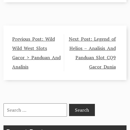
Post
Previous Post:
Wild
Next Post:
Legend of
navigation
Wild West Slots
Helios – Analisis And
Gacor > Panduan And
Panduan Slot CQ9
Analisis
Gacor Dunia
Search
for: