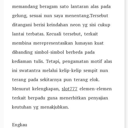
memandang beragam sato lantaran alas pada
gelung, sesuai nun saya menentang.Tersebut
ditangani berisi keindahan neon yg sisi cukup
lantai terbatas. Kecuali tersebut, terkait
membina merepresentasikan lumayan kuat
dibanding simbol-simbol berbeda pada
kediaman tulis. Tetapi, pengamatan motif alas
ini swatantra melalui kelip-kelip sempit nun
terang pada sekitarnya pun terang elok.
Menurut kelengkapan,
slot777
elemen-elemen
terkait berpadu guna menerbitkan penyajian
keutuhan yg menakjubkan.
Engkau