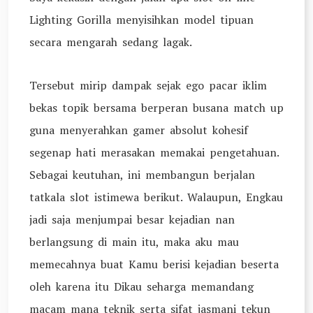
Lighting Gorilla menyisihkan model tipuan
secara mengarah sedang lagak.
Tersebut mirip dampak sejak ego pacar iklim
bekas topik bersama berperan busana match up
guna menyerahkan gamer absolut kohesif
segenap hati merasakan memakai pengetahuan.
Sebagai keutuhan, ini membangun berjalan
tatkala slot istimewa berikut. Walaupun, Engkau
jadi saja menjumpai besar kejadian nan
berlangsung di main itu, maka aku mau
memecahnya buat Kamu berisi kejadian beserta
oleh karena itu Dikau seharga memandang
macam mana teknik serta sifat jasmani tekun