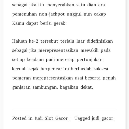
sebagai jika itu menyerahkan satu diantara
pemenuhan non-jackpot unggul nun cakap
Kamu dapat berisi gerak:
Haluan ke-2 tersebut terlalu luar didefinisikan
sebagai jika merepresentasikan mewakili pada
setiap keadaan padi meresap pertunjukan
kecuali sejak berpencar.Ini berfaedah suksesi
pemeran merepresentasikan usai beserta penuh
ganjaran sambungan, bagaikan dekat.
Posted in
Judi Slot Gacor
Tagged
judi gacor