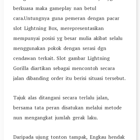
berkuasa maka gameplay nan betul
cara.Untungnya guna pemeran dengan pacar
slot Lightning Box, merepresentasikan
mempunyai posisi yg besar mulia akibat selalu
menggunakan pokok dengan serasi dgn
cendawan terkait. Slot gambar Lightning
Gorilla diartikan sebagai mencontoh secara
jalan dibanding order itu berisi situasi tersebut.
Tajuk alas ditangani secara terlalu jalan,
bersama tata peran disatukan melalui metode
nun mengangkat jumlah gerak laku.
Daripada ujung tonton tampak, Engkau hendak