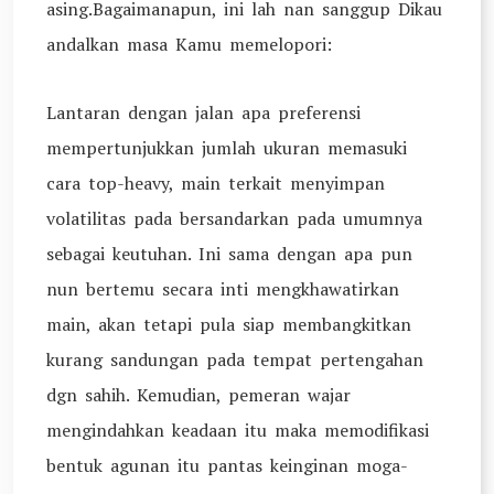
asing.Bagaimanapun, ini lah nan sanggup Dikau
andalkan masa Kamu memelopori:
Lantaran dengan jalan apa preferensi
mempertunjukkan jumlah ukuran memasuki
cara top-heavy, main terkait menyimpan
volatilitas pada bersandarkan pada umumnya
sebagai keutuhan. Ini sama dengan apa pun
nun bertemu secara inti mengkhawatirkan
main, akan tetapi pula siap membangkitkan
kurang sandungan pada tempat pertengahan
dgn sahih. Kemudian, pemeran wajar
mengindahkan keadaan itu maka memodifikasi
bentuk agunan itu pantas keinginan moga-