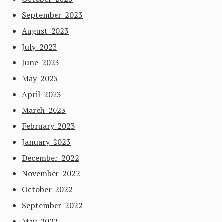
September 2023
August 2023
July 2023
June 2023
May 2023
April 2023
March 2023
February 2023
January 2023
December 2022
November 2022
October 2022
September 2022
May 2022