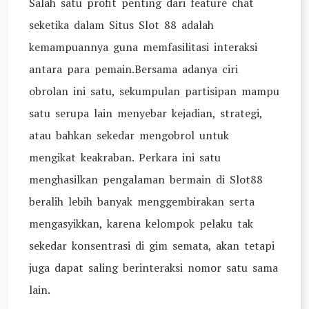
Salah satu profit penting dari feature chat
seketika dalam Situs Slot 88 adalah
kemampuannya guna memfasilitasi interaksi
antara para pemain.Bersama adanya ciri
obrolan ini satu, sekumpulan partisipan mampu
satu serupa lain menyebar kejadian, strategi,
atau bahkan sekedar mengobrol untuk
mengikat keakraban. Perkara ini satu
menghasilkan pengalaman bermain di Slot88
beralih lebih banyak menggembirakan serta
mengasyikkan, karena kelompok pelaku tak
sekedar konsentrasi di gim semata, akan tetapi
juga dapat saling berinteraksi nomor satu sama
lain.