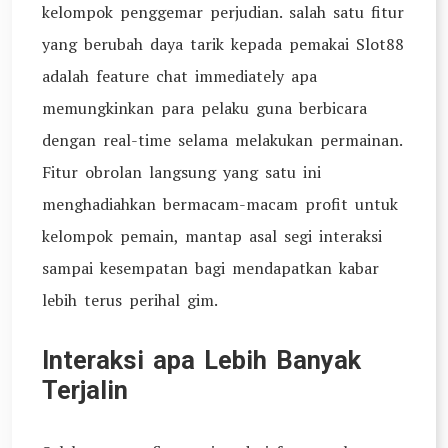
kelompok penggemar perjudian. salah satu fitur
yang berubah daya tarik kepada pemakai Slot88
adalah feature chat immediately apa
memungkinkan para pelaku guna berbicara
dengan real-time selama melakukan permainan.
Fitur obrolan langsung yang satu ini
menghadiahkan bermacam-macam profit untuk
kelompok pemain, mantap asal segi interaksi
sampai kesempatan bagi mendapatkan kabar
lebih terus perihal gim.
Interaksi apa Lebih Banyak
Terjalin