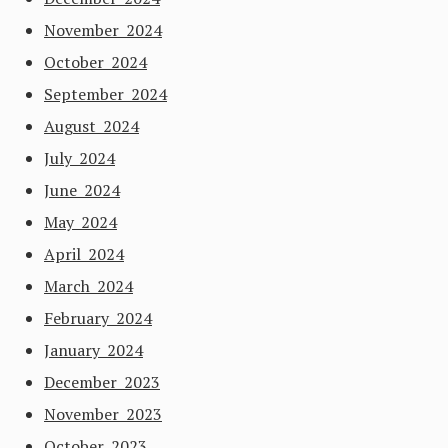
November 2024
October 2024
September 2024
August 2024
July 2024
June 2024
May 2024
April 2024
March 2024
February 2024
January 2024
December 2023
November 2023
October 2023