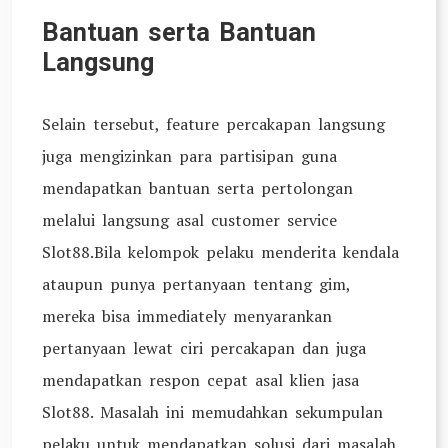
Bantuan serta Bantuan
Langsung
Selain tersebut, feature percakapan langsung
juga mengizinkan para partisipan guna
mendapatkan bantuan serta pertolongan
melalui langsung asal customer service
Slot88.Bila kelompok pelaku menderita kendala
ataupun punya pertanyaan tentang gim,
mereka bisa immediately menyarankan
pertanyaan lewat ciri percakapan dan juga
mendapatkan respon cepat asal klien jasa
Slot88. Masalah ini memudahkan sekumpulan
pelaku untuk mendapatkan solusi dari masalah