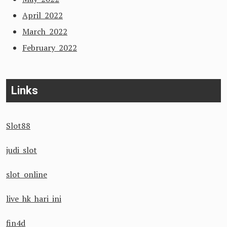
April 2022
March 2022
February 2022
Links
Slot88
judi slot
slot online
live hk hari ini
fin4d