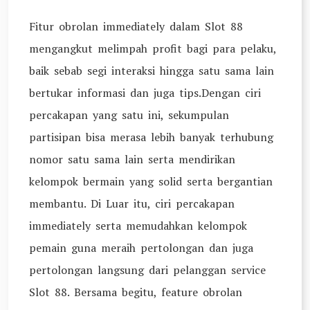
Fitur obrolan immediately dalam Slot 88
mengangkut melimpah profit bagi para pelaku,
baik sebab segi interaksi hingga satu sama lain
bertukar informasi dan juga tips.Dengan ciri
percakapan yang satu ini, sekumpulan
partisipan bisa merasa lebih banyak terhubung
nomor satu sama lain serta mendirikan
kelompok bermain yang solid serta bergantian
membantu. Di Luar itu, ciri percakapan
immediately serta memudahkan kelompok
pemain guna meraih pertolongan dan juga
pertolongan langsung dari pelanggan service
Slot 88. Bersama begitu, feature obrolan