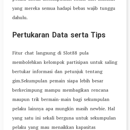
yang mereka semua hadapi bebas wajib tunggu
dahulu.
Pertukaran Data serta Tips
Fitur chat langsung di Slot88 pula
membolehkan kelompok partisipan untuk saling
bertukar informasi dan petunjuk tentang
gim.Sekumpulan pemain siapa lebih besar
berkecimpung mampu membagikan rencana
maupun trik bermain-main bagi sekumpulan
pelaku lainnya apa mungkin masih newbie. Hal
yang satu ini sekali berguna untuk sekumpulan
pelaku yang mau menaikkan kapasitas