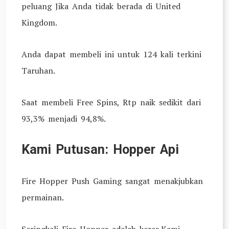
peluang Jika Anda tidak berada di United
Kingdom.
Anda dapat membeli ini untuk 124 kali terkini
Taruhan.
Saat membeli Free Spins, Rtp naik sedikit dari
93,3% menjadi 94,8%.
Kami Putusan: Hopper Api
Fire Hopper Push Gaming sangat menakjubkan
permainan.