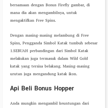
bersamaan dengan Bonus Firefly gambar, di
mana dia akan mengambilnya, untuk
mengaktifkan Free Spins.
Dengan masing-masing melambung di Free
Spins, Pengganda Simbol Katak tumbuh sebesar
1.SEBUAH perbandingan dari Simbol Katak
melakukan juga termasuk dalam Wild Gold
katak yang tersisa belakang. Masing-masing
urutan juga mengandung katak ikon.
Api Beli Bonus Hopper
Anda mungkin mengambil keuntungan dari