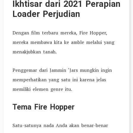
Ikhtisar dari 2021 Perapian
Loader Perjudian
Dengan film terbaru mereka, Fire Hopper,
mereka membawa kita ke amble melalui yang
menakjubkan tanah.
Penggemar dari Jammin ‘Jars mungkin ingin
memperhatikan yang satu ini karena jelas
memiliki elemen genre itu.
Tema Fire Hopper
Satu-satunya nada Anda akan benar-benar