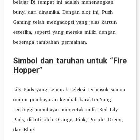
belajar Di tempat ini adalah menenangkan
bunyi dari dinamika. Dengan slot ini, Push
Gaming telah mengadopsi yang jelas kartun
estetika, seperti yang mereka miliki dengan
beberapa tambahan permainan.
Simbol dan taruhan untuk “Fire
Hopper”
Lily Pads yang semarak seleksi termasuk semua
umum pembayaran kembali karakter.Yang
tertinggi membayar mencetak milik Red Lily
Pads, diikuti oleh Orange, Pink, Purple, Green,
dan Blue.