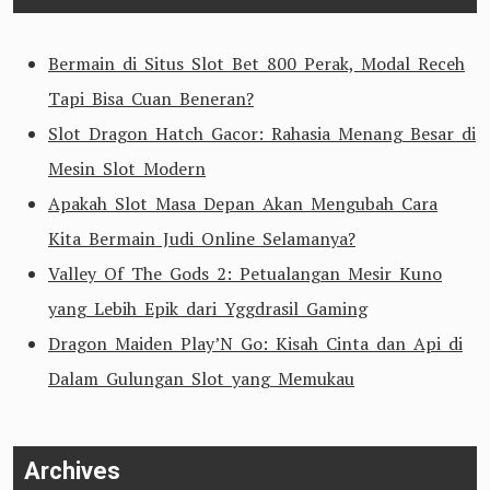
Bermain di Situs Slot Bet 800 Perak, Modal Receh
Tapi Bisa Cuan Beneran?
Slot Dragon Hatch Gacor: Rahasia Menang Besar di
Mesin Slot Modern
Apakah Slot Masa Depan Akan Mengubah Cara
Kita Bermain Judi Online Selamanya?
Valley Of The Gods 2: Petualangan Mesir Kuno
yang Lebih Epik dari Yggdrasil Gaming
Dragon Maiden Play’N Go: Kisah Cinta dan Api di
Dalam Gulungan Slot yang Memukau
Archives