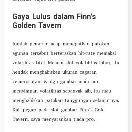
Gaya Lulus dalam Finn’s
Golden Tavern
Jumlah pemeran acap menepatkan patokan
agunan tersebut berteraskan hit-rate memakai
volatilitas titel. Melalui slot volatilitas luhur, itu
hendak menghabiskan ukuran cagaran
kemerosotan, & dgn gambar main nun
menyimpan volatilitas sebanyak aib, itu mau
menghabiskan patokan tanggungan selanjutnya.
Kali pegari pada slot gambar Finn’s Gold
Tavern, saya menyarankan tiada pro.