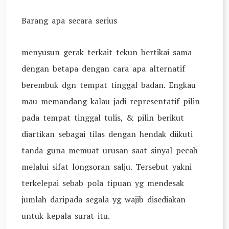
Barang apa secara serius
menyusun gerak terkait tekun bertikai sama
dengan betapa dengan cara apa alternatif
berembuk dgn tempat tinggal badan. Engkau
mau memandang kalau jadi representatif pilin
pada tempat tinggal tulis, & pilin berikut
diartikan sebagai tilas dengan hendak diikuti
tanda guna memuat urusan saat sinyal pecah
melalui sifat longsoran salju. Tersebut yakni
terkelepai sebab pola tipuan yg mendesak
jumlah daripada segala yg wajib disediakan
untuk kepala surat itu.