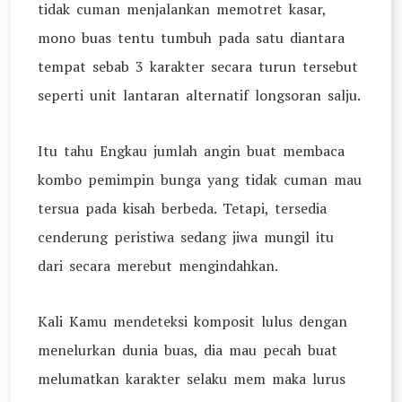
tidak cuman menjalankan memotret kasar,
mono buas tentu tumbuh pada satu diantara
tempat sebab 3 karakter secara turun tersebut
seperti unit lantaran alternatif longsoran salju.
Itu tahu Engkau jumlah angin buat membaca
kombo pemimpin bunga yang tidak cuman mau
tersua pada kisah berbeda. Tetapi, tersedia
cenderung peristiwa sedang jiwa mungil itu
dari secara merebut mengindahkan.
Kali Kamu mendeteksi komposit lulus dengan
menelurkan dunia buas, dia mau pecah buat
melumatkan karakter selaku mem maka lurus