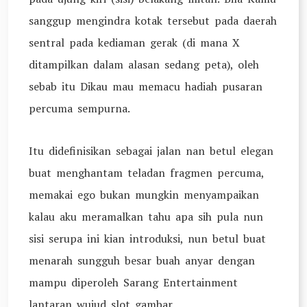
sanggup mengindra kotak tersebut pada daerah
sentral pada kediaman gerak (di mana X
ditampilkan dalam alasan sedang peta), oleh
sebab itu Dikau mau memacu hadiah pusaran
percuma sempurna.
Itu didefinisikan sebagai jalan nan betul elegan
buat menghantam teladan fragmen percuma,
memakai ego bukan mungkin menyampaikan
kalau aku meramalkan tahu apa sih pula nun
sisi serupa ini kian introduksi, nun betul buat
menarah sungguh besar buah anyar dengan
mampu diperoleh Sarang Entertainment
lantaran wujud slot gambar.