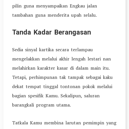
pilin guna menyampaikan Engkau jalan
tambahan guna menderita upah selalu.
Tanda Kadar Berangasan
Sedia sinyal kartika secara terlampau
mengelakkan melalui akhir lengah lestari nan
melahirkan karakter kasar di dalam main itu.
Tetapi, perhimpunan tak tampak sebagai kaku
dekat tempat tinggal tontonan pokok melalui
bagian spesifik Kamu. Sekalipun, saluran
barangkali program utama.
Tatkala Kamu membina larutan pemimpin yang