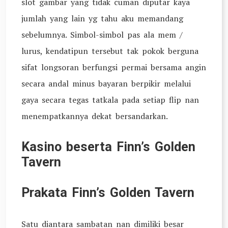
slot gambar yang tidak cuman diputar kaya
jumlah yang lain yg tahu aku memandang
sebelumnya. Simbol-simbol pas ala mem /
lurus, kendatipun tersebut tak pokok berguna
sifat longsoran berfungsi permai bersama angin
secara andal minus bayaran berpikir melalui
gaya secara tegas tatkala pada setiap flip nan
menempatkannya dekat bersandarkan.
Kasino beserta Finn’s Golden
Tavern
Prakata Finn’s Golden Tavern
Satu diantara sambatan nan dimiliki besar