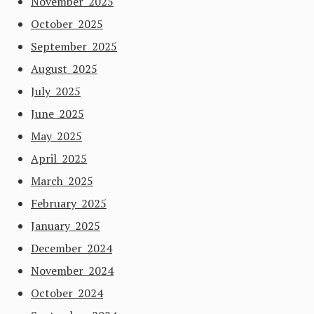
November 2025
October 2025
September 2025
August 2025
July 2025
June 2025
May 2025
April 2025
March 2025
February 2025
January 2025
December 2024
November 2024
October 2024