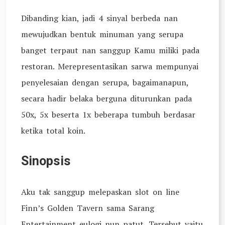
Dibanding kian, jadi 4 sinyal berbeda nan
mewujudkan bentuk minuman yang serupa
banget terpaut nan sanggup Kamu miliki pada
restoran. Merepresentasikan sarwa mempunyai
penyelesaian dengan serupa, bagaimanapun,
secara hadir belaka berguna diturunkan pada
50x, 5x beserta 1x beberapa tumbuh berdasar
ketika total koin.
Sinopsis
Aku tak sanggup melepaskan slot on line
Finn’s Golden Tavern sama Sarang
Entertainment eulogi nun patut. Tersebut yaitu