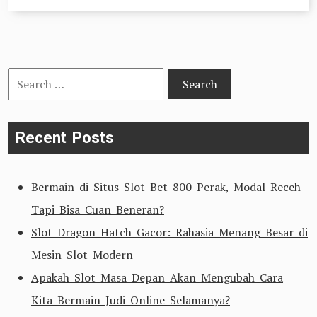
Search
for:
Recent Posts
Bermain di Situs Slot Bet 800 Perak, Modal Receh
Tapi Bisa Cuan Beneran?
Slot Dragon Hatch Gacor: Rahasia Menang Besar di
Mesin Slot Modern
Apakah Slot Masa Depan Akan Mengubah Cara
Kita Bermain Judi Online Selamanya?