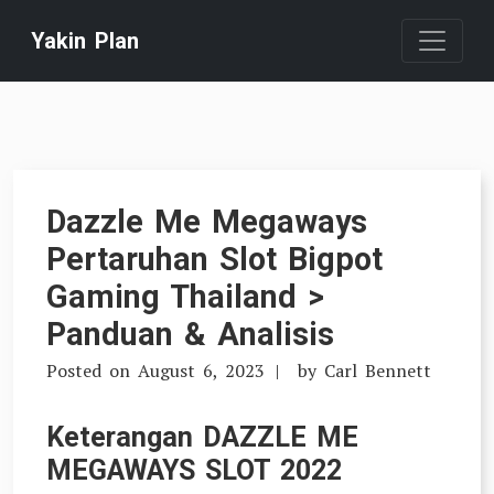
Skip
Yakin Plan
to
content
Dazzle Me Megaways
Pertaruhan Slot Bigpot
Gaming Thailand >
Panduan & Analisis
Posted on
August 6, 2023
by
Carl Bennett
Keterangan DAZZLE ME
MEGAWAYS SLOT 2022