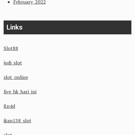
February 2022
Links
Slot88
judi slot
slot online
live hk hari ini
fin4d
ikan138 slot