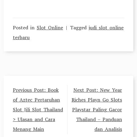
Posted in
Slot Online
Tagged
judi slot online
terbaru
Post
Previous Post:
Book
Next Post:
New Year
navigation
of Aztec Pertaruhan
Riches Playn Go Slots
Slot Jili Slot Thailand
Playstar Paling Gacor
> Ulasan and Cara
Thailand – Panduan
Menang Main
dan Analisis