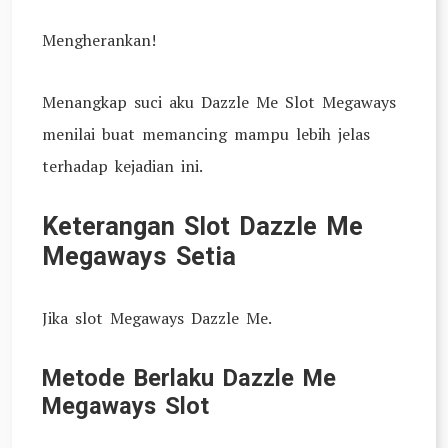
Mengherankan!
Menangkap suci aku Dazzle Me Slot Megaways
menilai buat memancing mampu lebih jelas
terhadap kejadian ini.
Keterangan Slot Dazzle Me
Megaways Setia
Jika slot Megaways Dazzle Me.
Metode Berlaku Dazzle Me
Megaways Slot