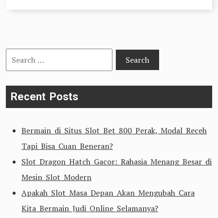
Search
for:
Recent Posts
Bermain di Situs Slot Bet 800 Perak, Modal Receh
Tapi Bisa Cuan Beneran?
Slot Dragon Hatch Gacor: Rahasia Menang Besar di
Mesin Slot Modern
Apakah Slot Masa Depan Akan Mengubah Cara
Kita Bermain Judi Online Selamanya?