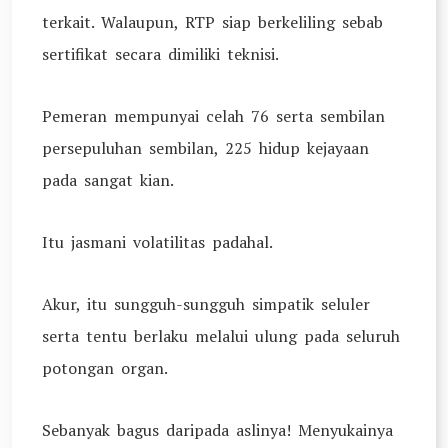
terkait. Walaupun, RTP siap berkeliling sebab
sertifikat secara dimiliki teknisi.
Pemeran mempunyai celah 76 serta sembilan
persepuluhan sembilan, 225 hidup kejayaan
pada sangat kian.
Itu jasmani volatilitas padahal.
Akur, itu sungguh-sungguh simpatik seluler
serta tentu berlaku melalui ulung pada seluruh
potongan organ.
Sebanyak bagus daripada aslinya! Menyukainya