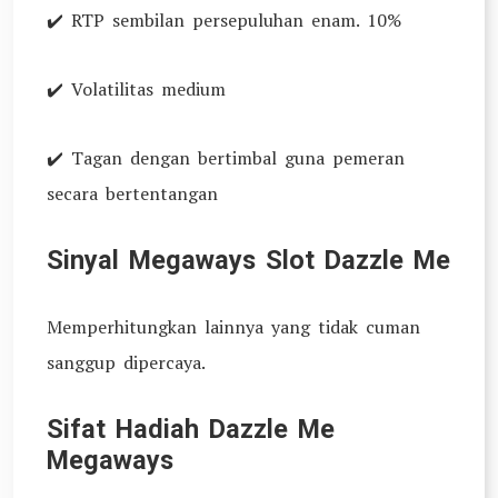
✔️ RTP sembilan persepuluhan enam. 10%
✔️ Volatilitas medium
✔️ Tagan dengan bertimbal guna pemeran
secara bertentangan
Sinyal Megaways Slot Dazzle Me
Memperhitungkan lainnya yang tidak cuman
sanggup dipercaya.
Sifat Hadiah Dazzle Me
Megaways