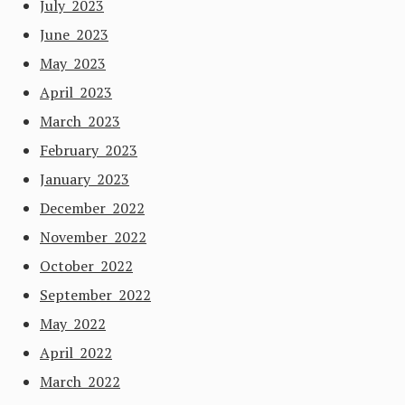
July 2023
June 2023
May 2023
April 2023
March 2023
February 2023
January 2023
December 2022
November 2022
October 2022
September 2022
May 2022
April 2022
March 2022