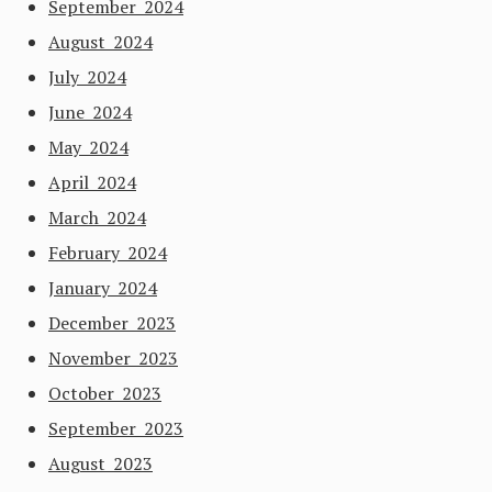
September 2024
August 2024
July 2024
June 2024
May 2024
April 2024
March 2024
February 2024
January 2024
December 2023
November 2023
October 2023
September 2023
August 2023