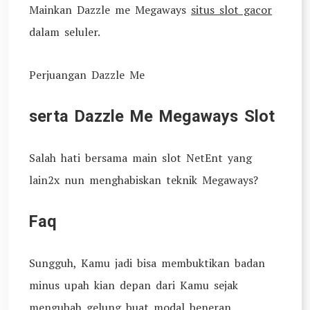
Mainkan Dazzle me Megaways
situs slot gacor
dalam seluler.
Perjuangan Dazzle Me
serta Dazzle Me Megaways Slot
Salah hati bersama main slot NetEnt yang
lain2x nun menghabiskan teknik Megaways?
Faq
Sungguh, Kamu jadi bisa membuktikan badan
minus upah kian depan dari Kamu sejak
mengubah gelung buat modal beneran.