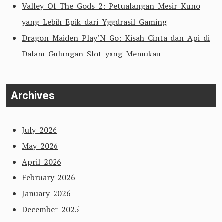
Valley Of The Gods 2: Petualangan Mesir Kuno
yang Lebih Epik dari Yggdrasil Gaming
Dragon Maiden Play’N Go: Kisah Cinta dan Api di
Dalam Gulungan Slot yang Memukau
Archives
July 2026
May 2026
April 2026
February 2026
January 2026
December 2025