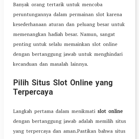
Banyak orang tertarik untuk mencoba
peruntungannya dalam permainan slot karena
kesederhanaan aturan dan peluang besar untuk
memenangkan hadiah besar. Namun, sangat
penting untuk selalu memainkan slot online
dengan bertanggung jawab untuk menghindari
kecanduan dan masalah lainnya.
Pilih Situs Slot Online yang
Terpercaya
Langkah pertama dalam menikmati
slot online
dengan bertanggung jawab adalah memilih situs
yang terpercaya dan aman.Pastikan bahwa situs