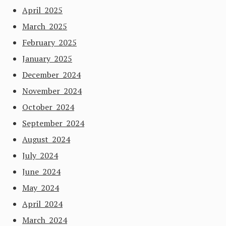
April 2025
March 2025
February 2025
January 2025
December 2024
November 2024
October 2024
September 2024
August 2024
July 2024
June 2024
May 2024
April 2024
March 2024