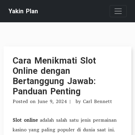
Skip
Yakin Plan
to
content
Cara Menikmati Slot
Online dengan
Bertanggung Jawab:
Panduan Penting
Posted on
June 9, 2024
by
Carl Bennett
Slot online
adalah salah satu jenis permainan
kasino yang paling populer di dunia saat ini.