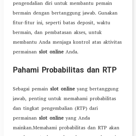
pengendalian diri untuk membantu pemain
bermain dengan bertanggung jawab. Gunakan
fitur-fitur ini, seperti batas deposit, waktu
bermain, dan pembatasan akses, untuk
membantu Anda menjaga kontrol atas aktivitas
permainan
slot online
Anda.
Pahami Probabilitas dan RTP
Sebagai pemain
slot online
yang bertanggung
jawab, penting untuk memahami probabilitas
dan tingkat pengembalian (RTP) dari
permainan
slot online
yang Anda
mainkan.Memahami probabilitas dan RTP akan