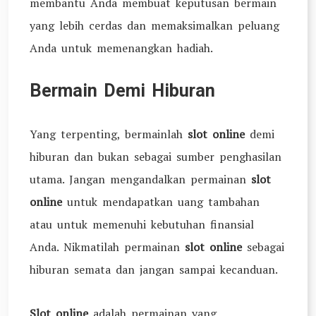
membantu Anda membuat keputusan bermain
yang lebih cerdas dan memaksimalkan peluang
Anda untuk memenangkan hadiah.
Bermain Demi Hiburan
Yang terpenting, bermainlah
slot online
demi
hiburan dan bukan sebagai sumber penghasilan
utama. Jangan mengandalkan permainan
slot
online
untuk mendapatkan uang tambahan
atau untuk memenuhi kebutuhan finansial
Anda. Nikmatilah permainan
slot online
sebagai
hiburan semata dan jangan sampai kecanduan.
Slot online
adalah permainan yang