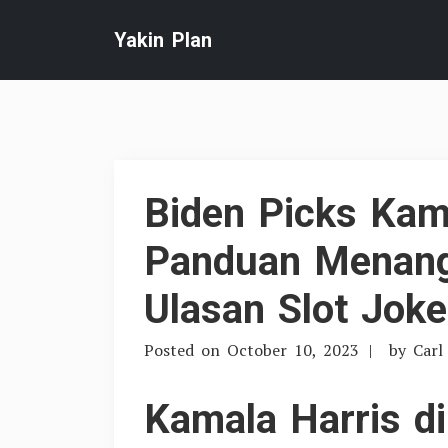
Skip
Yakin Plan
to
content
Biden Picks Kam
Panduan Menang
Ulasan Slot Jok
Posted on
October 10, 2023
by
Carl
Kamala Harris di