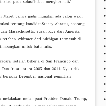
nklusi pada solusi”hebat menghormati.”
n Maret bahwa gadis mungkin ada calon wakil
kulasi tentang kandidat.Stacey Abrams, seorang
 dari Massachusetts, Susan Rice dari Amerika
n Gretchen Whitmer dari Michigan termasuk di
timbangkan untuk batu tulis.
gacara, setelah bekerja di San Francisco dan
 Dua frasa antara 2003 dan 2011. Nya tidak
 berakhir Desember nasional pemilihan
a melakukan melampaui Presiden Donald Trump,