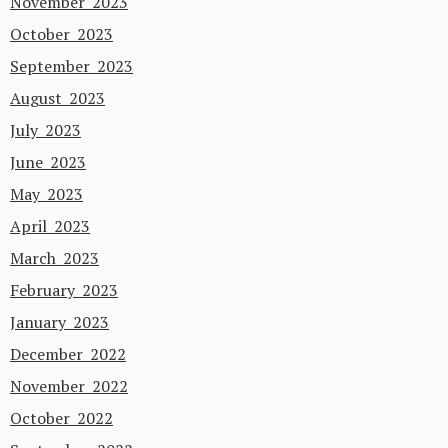
November 2023
October 2023
September 2023
August 2023
July 2023
June 2023
May 2023
April 2023
March 2023
February 2023
January 2023
December 2022
November 2022
October 2022