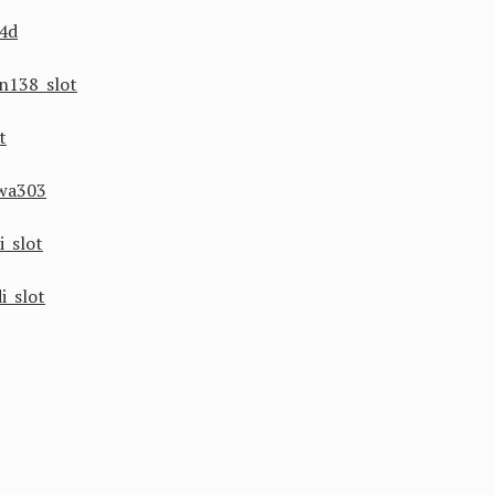
n4d
an138 slot
t
wa303
i slot
i slot