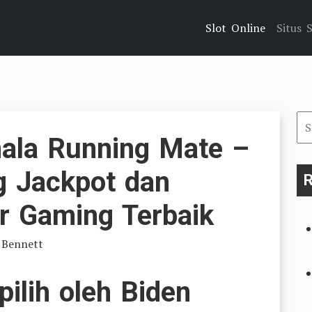
Slot Online
Situs 
Se
ala Running Mate –
for
 Jackpot dan
R
er Gaming Terbaik
 Bennett
pilih oleh Biden