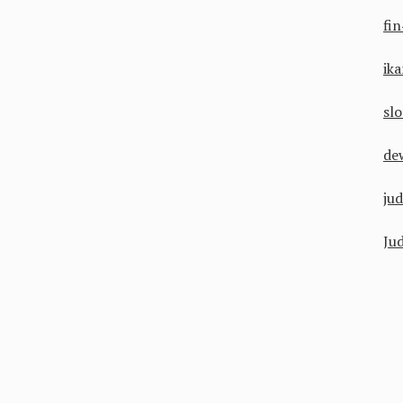
fi
ik
slo
de
jud
Jud