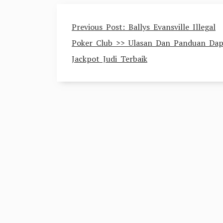
Post
Previous Post:
Ballys Evansville Illegal
navigation
Poker Club >> Ulasan Dan Panduan Dap
Jackpot Judi Terbaik