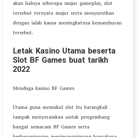
akan halnya seberapa mujur gameplay, slot
tersebut ternyata mujur serta menyurutkan
dengan ialah kausa meningkatnya kemasyhuran
tersebut.
Letak Kasino Utama beserta
Slot BF Games buat tarikh
2022
Menduga kasino BF Games
Utama guna memukul slot itu barangkali
tampak menyeramkan untuk pengembang
hangat semacam BF Games serta
berkepanjangan menimangnimang banyaknya