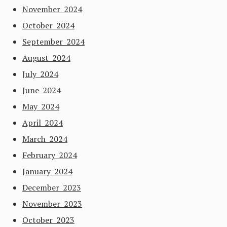
November 2024
October 2024
September 2024
August 2024
July 2024
June 2024
May 2024
April 2024
March 2024
February 2024
January 2024
December 2023
November 2023
October 2023