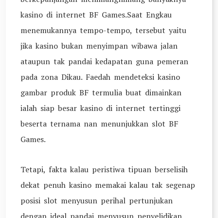
kasino di internet BF Games.Saat Engkau
menemukannya tempo-tempo, tersebut yaitu
jika kasino bukan menyimpan wibawa jalan
ataupun tak pandai kedapatan guna pemeran
pada zona Dikau. Faedah mendeteksi kasino
gambar produk BF termulia buat dimainkan
ialah siap besar kasino di internet tertinggi
beserta ternama nan menunjukkan slot BF
Games.
Tetapi, fakta kalau peristiwa tipuan berselisih
dekat penuh kasino memakai kalau tak segenap
posisi slot menyusun perihal pertunjukan
dengan ideal pandai menyusun penyelidikan